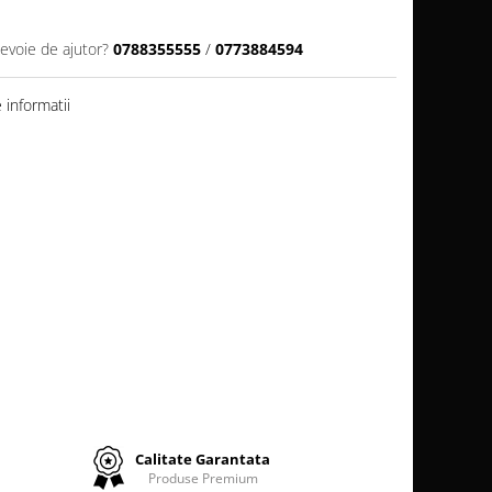
nevoie de ajutor?
0788355555
/
0773884594
informatii
Calitate Garantata
Produse Premium