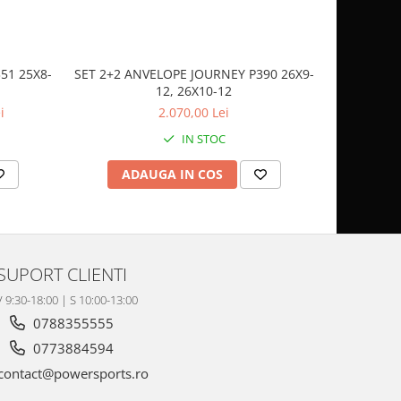
51 25X8-
SET 2+2 ANVELOPE JOURNEY P390 26X9-
CASCA
12, 26X10-12
SP
i
2.070,00 Lei
IN STOC
ADAUGA IN COS
AD
SUPORT CLIENTI
V 9:30-18:00 | S 10:00-13:00
0788355555
0773884594
contact@powersports.ro