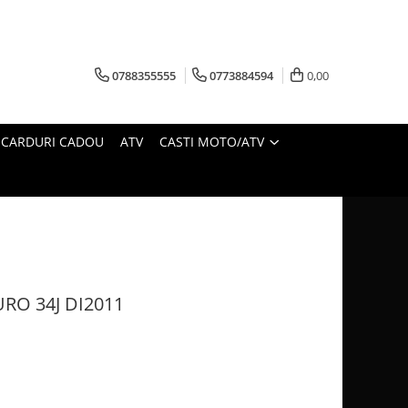
0788355555
0773884594
0,00
CARDURI CADOU
ATV
CASTI MOTO/ATV
RO 34J DI2011