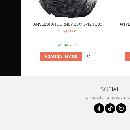
Coloana directie
Culbutor admisie
Fuzete
Ghidoane
ANVELOPA JOURNEY 26X10-12 P390
ANVE
535,00 Lei
Pivoti
Rulmenti
IN STOC
Simering
Surub Bascula
ADAUGA IN COS
Telescoape
Alimentare, Admisie & Evacuare
Admisie
ARC Toba
SOCIAL
Carburator
Urmareste-ne in social me
Evacuare
Filtre aer
FILTRU BENZINA
Injectoare