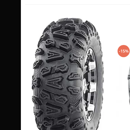
Sistem de Frânare
Discuri
Etriere
Placute
Pompe
Repartitoare
-15%
Suspensie & Direcție
Amortizor
Bieleta
Brate
Bucsi
Burduf
Butuci
Cabluri comenzi
Capete Bara
Caseta acceleratie