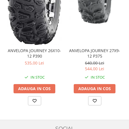
Coloana directie
Culbutor admisie
Fuzete
Ghidoane
Pivoti
Rulmenti
Simering
ANVELOPA JOURNEY 26X10-
ANVELOPA JOURNEY 27X9-
Surub Bascula
12 P390
12 P375
Telescoape
535,00 Lei
640,00 Lei
Alimentare, Admisie & Evacuare
544,00 Lei
IN STOC
IN STOC
Admisie
ARC Toba
ADAUGA IN COS
ADAUGA IN COS
Carburator
Evacuare
Filtre aer
FILTRU BENZINA
Injectoare
SOCIAL