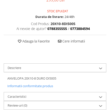
299,00 Lei
Dama
MOTORAS CUPLARE 4X4
Mansoane Moto
Copii
Planetare
Parbrize moto
STOC EPUIZAT
Genti/Rucsacuri
Transmisie, Variator & Ambreiaj
Pedale si Scarite
Durata de livrare:
24/48h
Proiectoare
ATV/Quad
Ambreiaj
Cod Produs:
20X10-8DI5005
Scule
Curele
Cagule/Masti
Ai nevoie de ajutor?
0788355555
/
0773884594
Suveniruri
Fulie Variator
Casual
Transport
Intinzatoare Lant
Adauga la Favorite
Cere informatii
Blugi
Uleiuri
Motor Transmisie
Camasi
ACCESORII SNOWMOBIL
Oala ambreiaj
Sepci
PATINA GHIDAJ
INTRETINERE MOTO & ATV
Copii
Pinioane
Descriere
Casti
Piulita ambreiaj & diferential
Protectii
Role Variator
ANVELOPA 20X10-8 DURO DI5005
OCHELARI
Schimbatoare Viteza
Informatii conformitate produs
ATV - QUAD
Slider fulie
Caracteristici
Copii
Tamburi Ambreiaj
Cross - Enduro
Variatoare
Review-uri
(0)
Strada