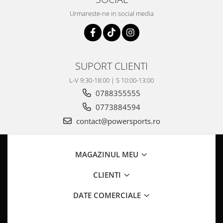
Pompa Benzina
Urmareste-ne in social media
Pompa Presiune
Robinet benzina
Sistem Alimentare
Sonda Combustibil
SUPORT CLIENTI
CFMOTO
L-V 9:30-18:00 | S 10:00-13:00
Linhai
0788355555
Piese Snowmobil
0773884594
Plastice
contact@powersports.ro
Aparatoare
Aripi
Carcase
MAGAZINUL MEU
Carene
CLIENTI
Cleme
Masti
DATE COMERCIALE
Praguri
Sistem de Răcire