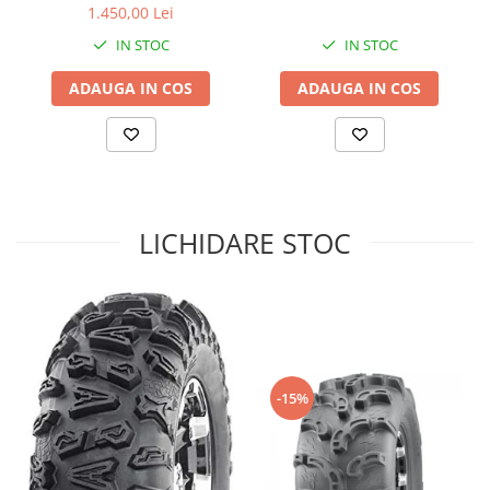
1.450,00 Lei
Sistem de Frânare
IN STOC
IN STOC
Discuri
ADAUGA IN COS
ADAUGA IN COS
Etriere
Placute
Pompe
Repartitoare
Suspensie & Direcție
LICHIDARE STOC
Amortizor
Bieleta
Brate
Bucsi
Burduf
Butuci
-15%
Cabluri comenzi
Capete Bara
Caseta acceleratie