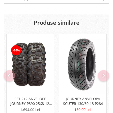
Centura Spate
Bobina inductie
Coate
Butoane
Gat
CALCULATOR SERVO
Produse similare
Genunchiere
Carcasa bord
Husa
CDI
Protectii D3O
Contacte
Slidere
ELECTROMOTOR
Strada
Relee
-14%
Rotor
Touring
Senzori
Vesta
Sigurante
Statoare
Termostate
Tunner
Sistem de Frânare
Discuri
SET 2+2 ANVELOPE
JOURNEY ANVELOPA
Etriere
JOURNEY P390 25X8-12,
SCUTER 130/60-13 P284
25X10-12
Placute
1.694,00 Lei
150,00 Lei