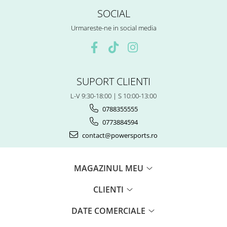
Piese Snowmobil
SOCIAL
Plastice
Urmareste-ne in social media
Aparatoare
Aripi
Carcase
Carene
SUPORT CLIENTI
Cleme
Masti
L-V 9:30-18:00 | S 10:00-13:00
Praguri
0788355555
Sistem de Răcire
0773884594
Pompe Apa
contact@powersports.ro
Radiatoare
ventilator
MAGAZINUL MEU
TGB
CLIENTI
DATE COMERCIALE