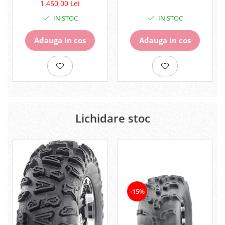
Pompe
1.450,00 Lei
Repartitoare
IN STOC
IN STOC
Suspensie & Direcție
Adauga in cos
Adauga in cos
Amortizor
Bieleta
Brate
Bucsi
Burduf
Butuci
Cabluri comenzi
Lichidare stoc
Capete Bara
Caseta acceleratie
Coloana directie
Culbutor admisie
Fuzete
Ghidoane
-15%
Pivoti
Rulmenti
Simering