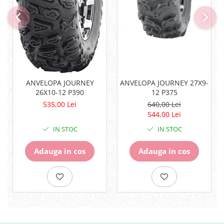
Surub Bascula
Telescoape
Alimentare, Admisie & Evacuare
Admisie
ARC Toba
Carburator
ANVELOPA JOURNEY
ANVELOPA JOURNEY 27X9-
Evacuare
26X10-12 P390
12 P375
Filtre aer
535,00 Lei
640,00 Lei
FILTRU BENZINA
544,00 Lei
Injectoare
IN STOC
IN STOC
Pompa Benzina
Pompa Presiune
Adauga in cos
Adauga in cos
Robinet benzina
Sistem Alimentare
Sonda Combustibil
CFMOTO
Linhai