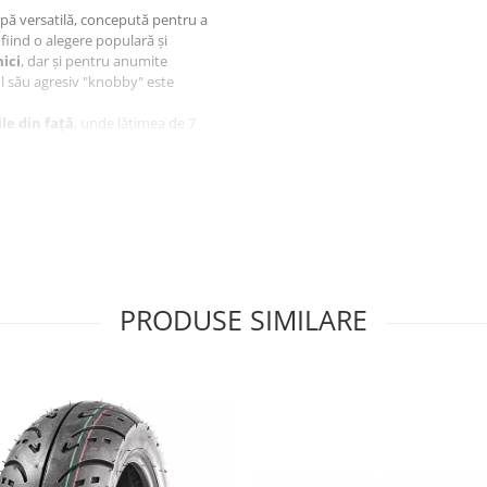
pă versatilă, concepută pentru a
 fiind o alegere populară și
ici
, dar și pentru anumite
ul său agresiv "knobby" este
ile din față
, unde lățimea de 7
tici Cheie
țiunile economice, dar
PRODUSE SIMILARE
entru jantă de 8 inch).
 de încărcare de
100 kg (220 lbs)
ată de
80 km/h (50 mph)
.
 construcție oferă un bun
stența la perforații, fiind