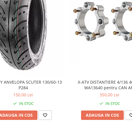
cameră.
nal:
Prezintă un profil agresiv cu
o aderență multidirecțională
0.55 inch)
. Această adâncime
ă.
ogy):
Crampoanele se extind pe
 oferind protecție flancurilor.
entru o varietate de suprafețe,
iind ideală pentru ATV-uri mici și
)
– nu este certificată pentru
Y ANVELOPA SCUTER 130/60-13
X-ATV DISTANTIERE 4/136
P284
WA13640 pentru CAN 
150,00 Lei
350,00 Lei
IN STOC
IN STOC
ADAUGA IN COS
ADAUGA IN COS
te conceput pentru a oferi o
le agresive asigură tracțiune