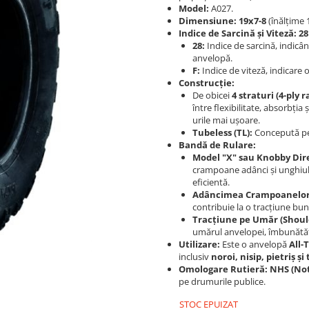
Model:
A027.
Dimensiune:
19x7-8
(înălțime 1
Indice de Sarcină și Viteză:
28
28:
Indice de sarcină, indic
anvelopă.
F:
Indice de viteză, indicare
Construcție:
De obicei
4 straturi (4-ply r
între flexibilitate, absorbția 
urile mai ușoare.
Tubeless (TL):
Concepută pen
Bandă de Rulare:
Model "X" sau Knobby Dir
crampoane adânci și unghiul
eficientă.
Adâncimea Crampoanelor
contribuie la o tracțiune bun
Tracțiune pe Umăr (Shoul
umărul anvelopei, îmbunătățin
Utilizare:
Este o anvelopă
All-
inclusiv
noroi, nisip, pietriș ș
Omologare Rutieră:
NHS (Not
pe drumurile publice.
STOC EPUIZAT