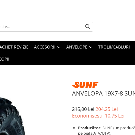
ACHET REVIZIE
ACCESORII
ANVELOPE
TROLII/CABLURI
OPII
ANVELOPA 19X7-8 SUN
215,00 Lei
204,25 Lei
Economisesti:
10,75
Lei
Producător:
SUNF (un producăt
pe piața ATV/UTV).