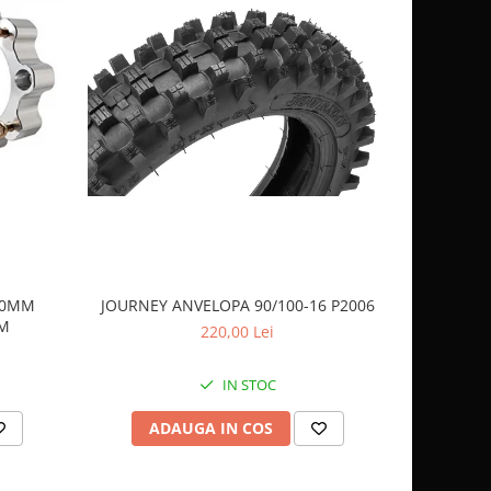
 40MM
JOURNEY ANVELOPA 90/100-16 P2006
JOURNEY 
AM
220,00 Lei
IN STOC
ADAUGA IN COS
AD