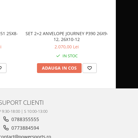
51 25X8-
SET 2+2 ANVELOPE JOURNEY P390 26X9-
CASCA
12, 26X10-12
SP
i
2.070,00 Lei
IN STOC
ADAUGA IN COS
AD
SUPORT CLIENTI
V 9:30-18:00 | S 10:00-13:00
0788355555
0773884594
contact@powersports.ro