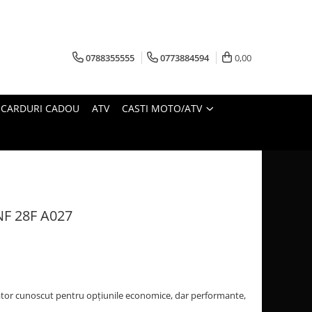
0788355555
0773884594
0,00
CARDURI CADOU
ATV
CASTI MOTO/ATV
F 28F A027
or cunoscut pentru opțiunile economice, dar performante,