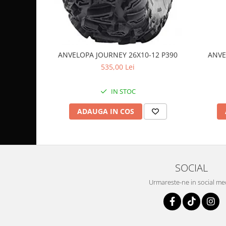
care respectă specificațiile vehiculului tău.
Pompa Benzina
Pompa Presiune
Robinet benzina
Sistem Alimentare
Sonda Combustibil
ANVELOPA JOURNEY 26X10-12 P390
ANVE
CFMOTO
535,00 Lei
Linhai
IN STOC
Piese Snowmobil
ADAUGA IN COS
Plastice
Aparatoare
Aripi
Carcase
SOCIAL
Carene
Cleme
Urmareste-ne in social me
Masti
Praguri
Sistem de Răcire