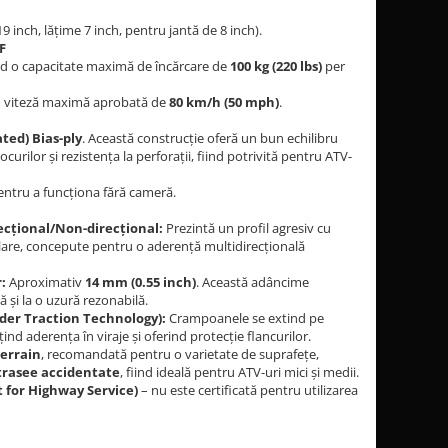
9 inch, lățime 7 inch, pentru jantă de 8 inch).
F
ând o capacitate maximă de încărcare de
100 kg (220 lbs)
per
 o viteză maximă aprobată de
80 km/h (50 mph)
.
ated) Bias-ply
. Această construcție oferă un bun echilibru
șocurilor și rezistența la perforații, fiind potrivită pentru ATV-
tru a funcționa fără cameră.
ecțional/Non-direcțional:
Prezintă un profil agresiv cu
are, concepute pentru o aderență multidirecțională
:
Aproximativ
14 mm (0.55 inch)
. Această adâncime
ă și la o uzură rezonabilă.
der Traction Technology):
Crampoanele se extind pe
d aderența în viraje și oferind protecție flancurilor.
Terrain
, recomandată pentru o varietate de suprafețe,
i trasee accidentate
, fiind ideală pentru ATV-uri mici și medii.
 for Highway Service)
– nu este certificată pentru utilizarea