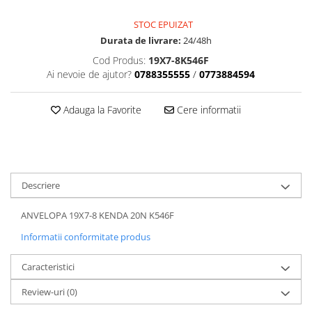
Dama
MOTORAS CUPLARE 4X4
Mansoane Moto
Copii
Planetare
Parbrize moto
STOC EPUIZAT
Genti/Rucsacuri
Transmisie, Variator & Ambreiaj
Pedale si Scarite
Durata de livrare:
24/48h
Proiectoare
ATV/Quad
Ambreiaj
Cod Produs:
19X7-8K546F
Scule
Ai nevoie de ajutor?
0788355555
/
0773884594
Curele
Cagule/Masti
Suveniruri
Fulie Variator
Casual
Transport
Adauga la Favorite
Cere informatii
Intinzatoare Lant
Blugi
Uleiuri
Motor Transmisie
Camasi
ACCESORII SNOWMOBIL
Oala ambreiaj
Sepci
PATINA GHIDAJ
INTRETINERE MOTO & ATV
Copii
Pinioane
Descriere
Casti
Piulita ambreiaj & diferential
ANVELOPA 19X7-8 KENDA 20N K546F
Protectii
Role Variator
OCHELARI
Informatii conformitate produs
Schimbatoare Viteza
ATV - QUAD
Slider fulie
Caracteristici
Copii
Tamburi Ambreiaj
Review-uri
(0)
Cross - Enduro
Variatoare
Strada