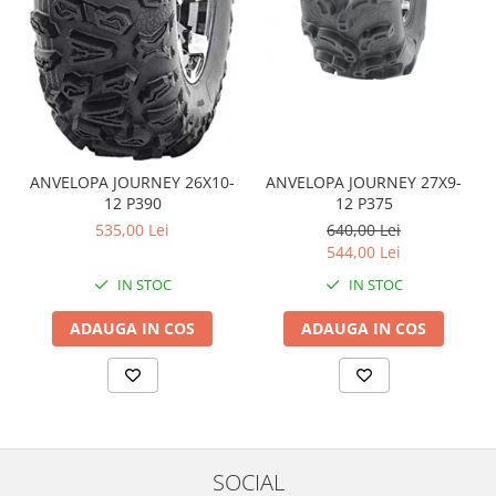
Coloana directie
Culbutor admisie
Fuzete
Ghidoane
Pivoti
Rulmenti
Simering
ANVELOPA JOURNEY 26X10-
ANVELOPA JOURNEY 27X9-
12 P390
12 P375
Surub Bascula
535,00 Lei
640,00 Lei
Telescoape
544,00 Lei
Alimentare, Admisie & Evacuare
IN STOC
IN STOC
Admisie
ARC Toba
ADAUGA IN COS
ADAUGA IN COS
Carburator
Evacuare
Filtre aer
FILTRU BENZINA
Injectoare
SOCIAL