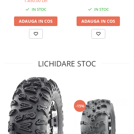
1.450,00 Lei
Sistem de Frânare
IN STOC
IN STOC
Discuri
ADAUGA IN COS
ADAUGA IN COS
Etriere
Placute
Pompe
Repartitoare
Suspensie & Direcție
LICHIDARE STOC
Amortizor
Bieleta
Brate
Bucsi
Burduf
Butuci
-15%
Cabluri comenzi
Capete Bara
Caseta acceleratie