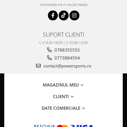
Pompa Benzina
Urmareste-ne in social media
Pompa Presiune
Robinet benzina
Sistem Alimentare
Sonda Combustibil
SUPORT CLIENTI
CFMOTO
L-V 9:30-18:00 | S 10:00-13:00
Linhai
0788355555
Piese Snowmobil
0773884594
Plastice
contact@powersports.ro
Aparatoare
Aripi
MAGAZINUL MEU
Carcase
Carene
CLIENTI
Cleme
DATE COMERCIALE
Masti
Praguri
Sistem de Răcire