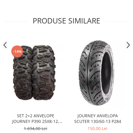
Sistem Electric & Electronică
Protectii
Baterii ATV
Armura Moto
Bloc lumini
PRODUSE SIMILARE
Centura Spate
Blocuri Comenzi
Coate
Bobina inductie
Gat
Butoane
Genunchiere
CALCULATOR SERVO
-14%
Husa
Carcasa bord
Protectii D3O
CDI
Slidere
Contacte
Strada
ELECTROMOTOR
Relee
Touring
Rotor
Vesta
Senzori
Sigurante
SET 2+2 ANVELOPE
JOURNEY ANVELOPA
Statoare
JOURNEY P390 25X8-12,
SCUTER 130/60-13 P284
Termostate
25X10-12
1.694,00 Lei
150,00 Lei
Tunner