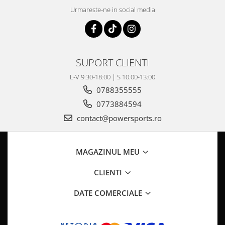
Pompa Benzina
Urmareste-ne in social media
Pompa Presiune
Robinet benzina
Sistem Alimentare
Sonda Combustibil
SUPORT CLIENTI
CFMOTO
L-V 9:30-18:00 | S 10:00-13:00
Linhai
0788355555
Piese Snowmobil
0773884594
Plastice
contact@powersports.ro
Aparatoare
Aripi
MAGAZINUL MEU
Carcase
Carene
CLIENTI
Cleme
DATE COMERCIALE
Masti
Praguri
Sistem de Răcire