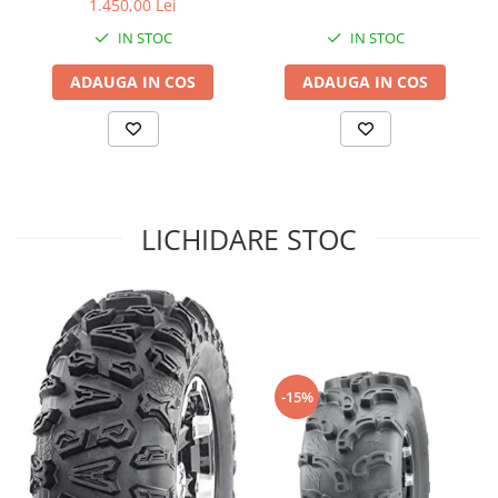
1.450,00 Lei
Sistem de Frânare
IN STOC
IN STOC
Discuri
ADAUGA IN COS
ADAUGA IN COS
Etriere
Placute
Pompe
Repartitoare
Suspensie & Direcție
LICHIDARE STOC
Amortizor
Bieleta
Brate
Bucsi
Burduf
Butuci
-15%
Cabluri comenzi
Capete Bara
Caseta acceleratie