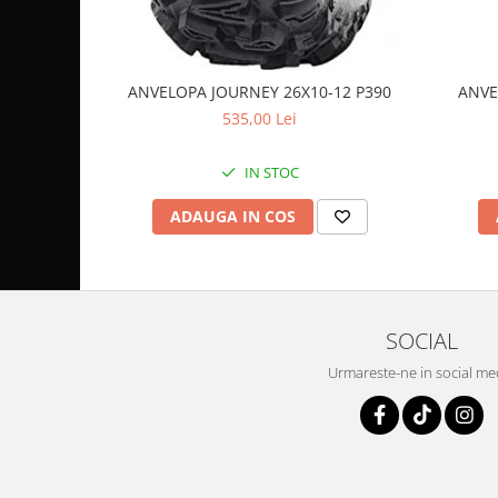
Coloana directie
Culbutor admisie
Fuzete
Ghidoane
ANVELOPA JOURNEY 26X10-12 P390
ANVE
535,00 Lei
Pivoti
Rulmenti
IN STOC
Simering
Surub Bascula
ADAUGA IN COS
Telescoape
Alimentare, Admisie & Evacuare
Admisie
ARC Toba
SOCIAL
Carburator
Urmareste-ne in social me
Evacuare
Filtre aer
FILTRU BENZINA
Injectoare