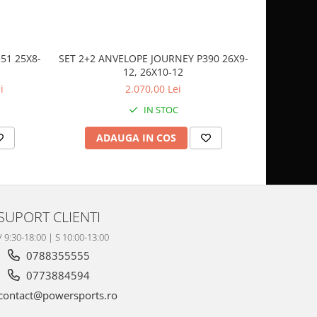
51 25X8-
SET 2+2 ANVELOPE JOURNEY P390 26X9-
CASCA
12, 26X10-12
SP
i
2.070,00 Lei
IN STOC
ADAUGA IN COS
AD
SUPORT CLIENTI
V 9:30-18:00 | S 10:00-13:00
0788355555
0773884594
contact@powersports.ro