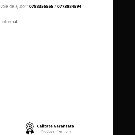
evoie de ajutor?
0788355555
/
0773884594
informatii
Calitate Garantata
Produse Premium