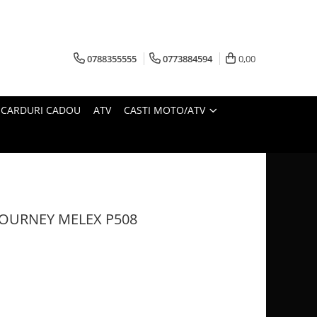
0788355555
0773884594
0,00
CARDURI CADOU
ATV
CASTI MOTO/ATV
JOURNEY MELEX P508