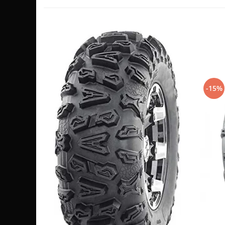
Sistem de Frânare
Discuri
Etriere
Placute
Pompe
Repartitoare
-15%
Suspensie & Direcție
Amortizor
Bieleta
Brate
Bucsi
Burduf
Butuci
Cabluri comenzi
Capete Bara
Caseta acceleratie