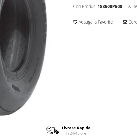
Cod Produs:
188508P508
Ai n
Adauga la Favorite
Cere 
Livrare Rapida
In 24/48 ore