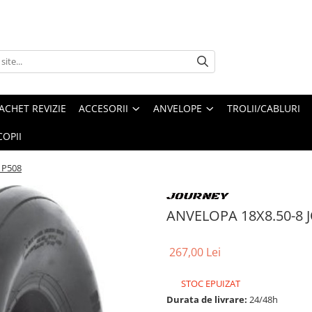
ACHET REVIZIE
ACCESORII
ANVELOPE
TROLII/CABLURI
OPII
 P508
ANVELOPA 18X8.50-8 
267,00 Lei
STOC EPUIZAT
Durata de livrare:
24/48h