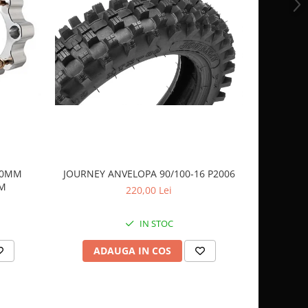
 40MM
JOURNEY ANVELOPA 90/100-16 P2006
JOURNEY 
AM
220,00 Lei
IN STOC
ADAUGA IN COS
AD