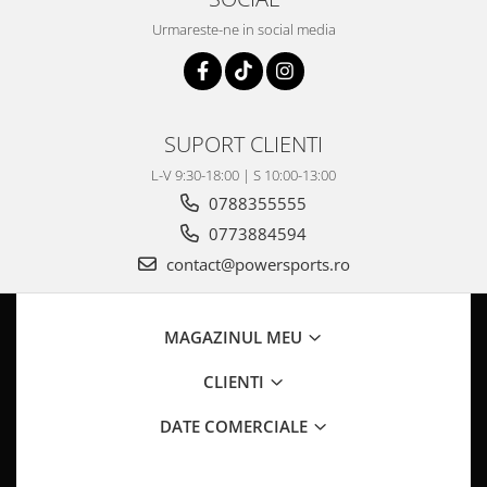
Pompa Benzina
Urmareste-ne in social media
Pompa Presiune
Robinet benzina
Sistem Alimentare
Sonda Combustibil
SUPORT CLIENTI
CFMOTO
L-V 9:30-18:00 | S 10:00-13:00
Linhai
0788355555
Piese Snowmobil
0773884594
Plastice
contact@powersports.ro
Aparatoare
Aripi
Carcase
MAGAZINUL MEU
Carene
CLIENTI
Cleme
Masti
DATE COMERCIALE
Praguri
Sistem de Răcire