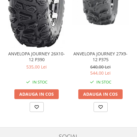
Coloana directie
Culbutor admisie
Fuzete
Ghidoane
Pivoti
Rulmenti
Simering
ANVELOPA JOURNEY 26X10-
ANVELOPA JOURNEY 27X9-
Surub Bascula
12 P390
12 P375
Telescoape
535,00 Lei
640,00 Lei
Alimentare, Admisie & Evacuare
544,00 Lei
IN STOC
IN STOC
Admisie
ARC Toba
ADAUGA IN COS
ADAUGA IN COS
Carburator
Evacuare
Filtre aer
FILTRU BENZINA
Injectoare
SOCIAL