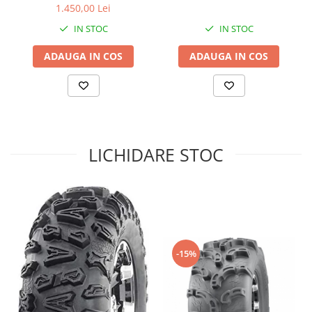
1.450,00 Lei
Sistem de Frânare
IN STOC
IN STOC
Discuri
ADAUGA IN COS
ADAUGA IN COS
Etriere
Placute
Pompe
Repartitoare
Suspensie & Direcție
LICHIDARE STOC
Amortizor
Bieleta
Brate
Bucsi
Burduf
Butuci
-15%
Cabluri comenzi
Capete Bara
Caseta acceleratie