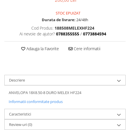
200,00 Lei
Dama
MOTORAS CUPLARE 4X4
Mansoane Moto
Copii
Planetare
Parbrize moto
STOC EPUIZAT
Genti/Rucsacuri
Transmisie, Variator & Ambreiaj
Pedale si Scarite
Durata de livrare:
24/48h
Proiectoare
ATV/Quad
Ambreiaj
Cod Produs:
188508MELEXHF224
Scule
Curele
Cagule/Masti
Ai nevoie de ajutor?
0788355555
/
0773884594
Suveniruri
Fulie Variator
Casual
Transport
Intinzatoare Lant
Adauga la Favorite
Cere informatii
Blugi
Uleiuri
Motor Transmisie
Camasi
ACCESORII SNOWMOBIL
Oala ambreiaj
Sepci
PATINA GHIDAJ
INTRETINERE MOTO & ATV
Copii
Pinioane
Descriere
Casti
Piulita ambreiaj & diferential
Protectii
Role Variator
ANVELOPA 18X8.50-8 DURO MELEX HF224
OCHELARI
Schimbatoare Viteza
Informatii conformitate produs
ATV - QUAD
Slider fulie
Caracteristici
Copii
Tamburi Ambreiaj
Cross - Enduro
Variatoare
Review-uri
(0)
Strada