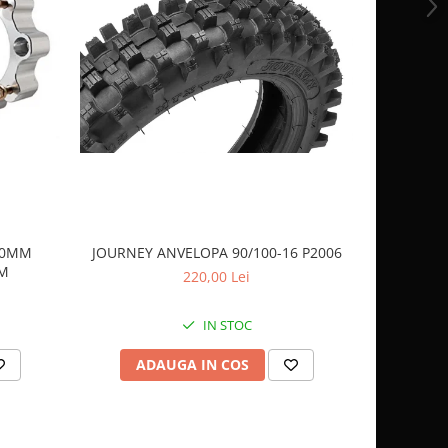
 40MM
JOURNEY ANVELOPA 90/100-16 P2006
JOURNEY 
AM
220,00 Lei
IN STOC
ADAUGA IN COS
AD