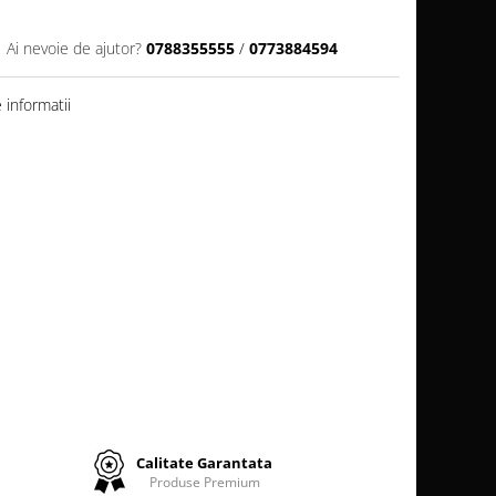
Ai nevoie de ajutor?
0788355555
/
0773884594
informatii
Calitate Garantata
Produse Premium