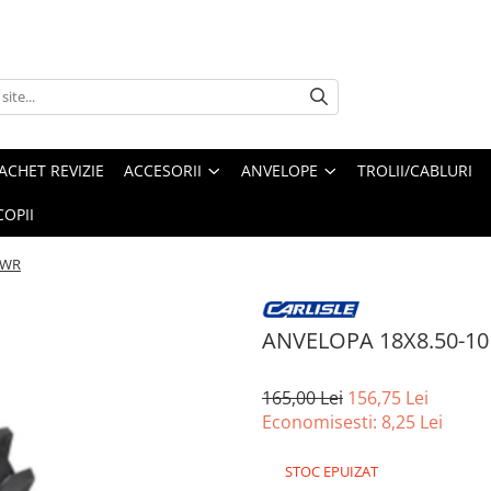
ACHET REVIZIE
ACCESORII
ANVELOPE
TROLII/CABLURI
OPII
PWR
ANVELOPA 18X8.50-10
165,00 Lei
156,75 Lei
Economisesti:
8,25
Lei
STOC EPUIZAT