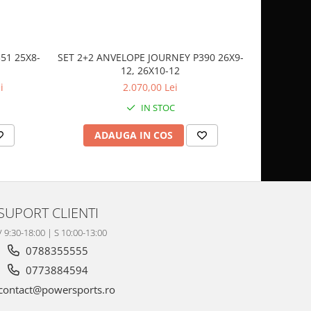
51 25X8-
SET 2+2 ANVELOPE JOURNEY P390 26X9-
CASCA
12, 26X10-12
SP
i
2.070,00 Lei
IN STOC
ADAUGA IN COS
AD
SUPORT CLIENTI
V 9:30-18:00 | S 10:00-13:00
0788355555
0773884594
contact@powersports.ro