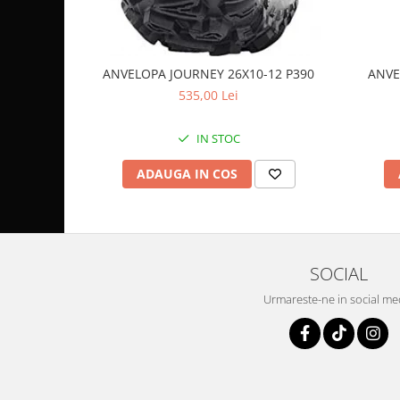
Coloana directie
Culbutor admisie
Fuzete
Ghidoane
ANVELOPA JOURNEY 26X10-12 P390
ANVE
535,00 Lei
Pivoti
Rulmenti
IN STOC
Simering
Surub Bascula
ADAUGA IN COS
Telescoape
Alimentare, Admisie & Evacuare
Admisie
ARC Toba
SOCIAL
Carburator
Urmareste-ne in social me
Evacuare
Filtre aer
FILTRU BENZINA
Injectoare