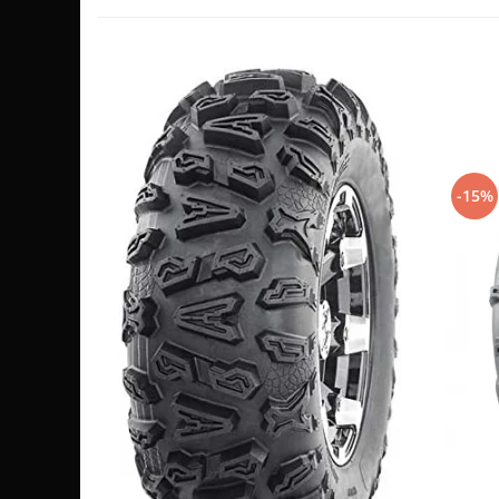
Sistem de Frânare
Discuri
Etriere
Placute
Pompe
Repartitoare
-15%
Suspensie & Direcție
Amortizor
Bieleta
Brate
Bucsi
Burduf
Butuci
Cabluri comenzi
Capete Bara
Caseta acceleratie