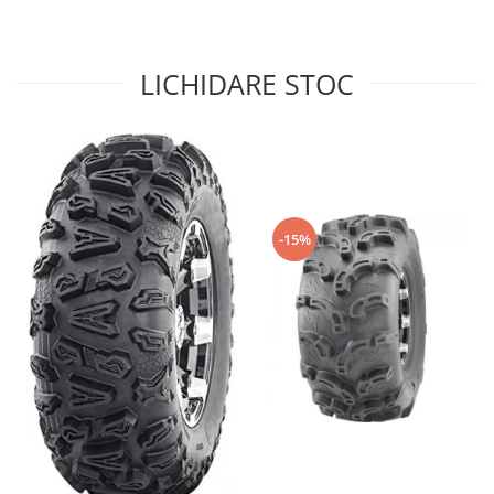
Sistem de Frânare
Discuri
LICHIDARE STOC
Etriere
Placute
Pompe
Repartitoare
Suspensie & Direcție
Amortizor
-15%
Bieleta
Brate
Bucsi
Burduf
Butuci
Cabluri comenzi
Capete Bara
Caseta acceleratie