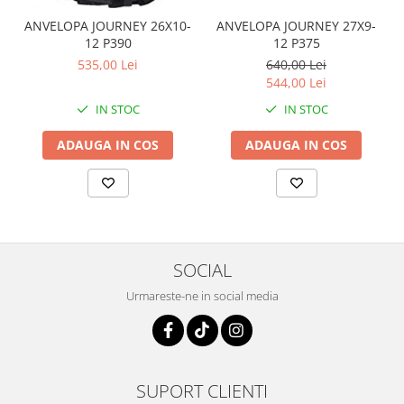
Coloana directie
ANVELOPA JOURNEY 26X10-
ANVELOPA JOURNEY 27X9-
Culbutor admisie
12 P390
12 P375
Fuzete
535,00 Lei
640,00 Lei
Ghidoane
544,00 Lei
Pivoti
IN STOC
IN STOC
Rulmenti
Simering
ADAUGA IN COS
ADAUGA IN COS
Surub Bascula
Telescoape
Alimentare, Admisie & Evacuare
Admisie
SOCIAL
ARC Toba
Carburator
Urmareste-ne in social media
Evacuare
Filtre aer
FILTRU BENZINA
Injectoare
SUPORT CLIENTI