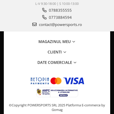
Pompa Benzina
L-V 9:30-18:00 | S 10:00-13:00
Pompa Presiune
0788355555
Robinet benzina
0773884594
Sistem Alimentare
contact@powersports.ro
Sonda Combustibil
CFMOTO
MAGAZINUL MEU
Linhai
Piese Snowmobil
CLIENTI
Plastice
DATE COMERCIALE
Aparatoare
Aripi
Carcase
Carene
Cleme
Masti
Praguri
©Copyright POWERSPORTS SRL 2025
Platforma E-commerce by
Gomag
Sistem de Răcire