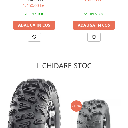
1.450,00 Lei
Sistem de Frânare
IN STOC
IN STOC
Discuri
Etriere
ADAUGA IN COS
ADAUGA IN COS
Placute
Pompe
Repartitoare
Suspensie & Direcție
Amortizor
LICHIDARE STOC
Bieleta
Brate
Bucsi
Burduf
Butuci
-15%
Cabluri comenzi
Capete Bara
Caseta acceleratie