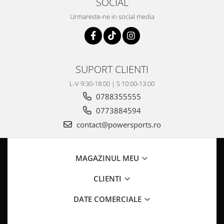
SOCIAL
Pompa Benzina
Pompa Presiune
Urmareste-ne in social media
Robinet benzina
Sistem Alimentare
Sonda Combustibil
CFMOTO
SUPORT CLIENTI
Linhai
L-V 9:30-18:00 | S 10:00-13:00
0788355555
Piese Snowmobil
0773884594
Plastice
contact@powersports.ro
Aparatoare
Aripi
Carcase
MAGAZINUL MEU
Carene
CLIENTI
Cleme
Masti
DATE COMERCIALE
Praguri
Sistem de Răcire