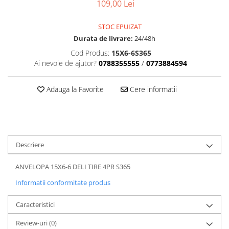
Dama
MOTORAS CUPLARE 4X4
Mansoane Moto
109,00 Lei
Copii
Planetare
Parbrize moto
Genti/Rucsacuri
STOC EPUIZAT
Transmisie, Variator & Ambreiaj
Pedale si Scarite
Durata de livrare:
24/48h
Proiectoare
ATV/Quad
Ambreiaj
Cod Produs:
15X6-6S365
Scule
Curele
Cagule/Masti
Ai nevoie de ajutor?
0788355555
/
0773884594
Suveniruri
Fulie Variator
Casual
Transport
Intinzatoare Lant
Adauga la Favorite
Cere informatii
Blugi
Uleiuri
Motor Transmisie
Camasi
ACCESORII SNOWMOBIL
Oala ambreiaj
Sepci
PATINA GHIDAJ
INTRETINERE MOTO & ATV
Copii
Pinioane
Descriere
Casti
Piulita ambreiaj & diferential
Protectii
Role Variator
ANVELOPA 15X6-6 DELI TIRE 4PR S365
OCHELARI
Schimbatoare Viteza
Informatii conformitate produs
ATV - QUAD
Slider fulie
Copii
Tamburi Ambreiaj
Caracteristici
Cross - Enduro
Variatoare
Review-uri
(0)
Strada