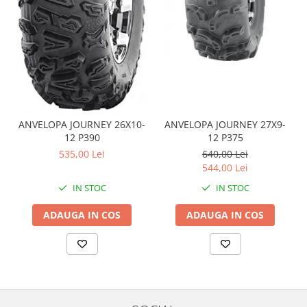
Coloana directie
Culbutor admisie
Fuzete
Ghidoane
Pivoti
Rulmenti
Simering
ANVELOPA JOURNEY 26X10-
ANVELOPA JOURNEY 27X9-
Surub Bascula
12 P390
12 P375
Telescoape
535,00 Lei
640,00 Lei
Alimentare, Admisie & Evacuare
544,00 Lei
Admisie
IN STOC
IN STOC
ARC Toba
ADAUGA IN COS
ADAUGA IN COS
Carburator
Evacuare
Filtre aer
FILTRU BENZINA
Injectoare