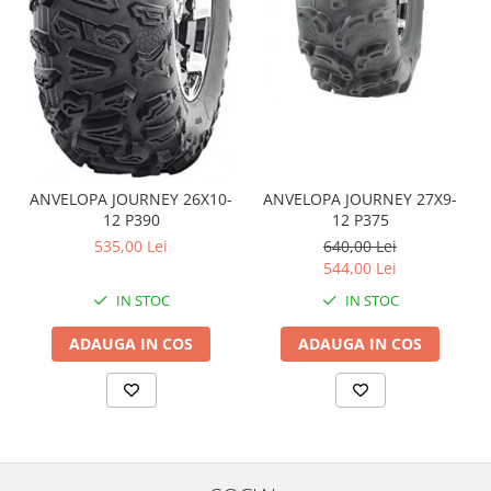
Coloana directie
Culbutor admisie
Fuzete
Ghidoane
Pivoti
Rulmenti
Simering
ANVELOPA JOURNEY 26X10-
ANVELOPA JOURNEY 27X9-
Surub Bascula
12 P390
12 P375
Telescoape
535,00 Lei
640,00 Lei
Alimentare, Admisie & Evacuare
544,00 Lei
Admisie
IN STOC
IN STOC
ARC Toba
ADAUGA IN COS
ADAUGA IN COS
Carburator
Evacuare
Filtre aer
FILTRU BENZINA
Injectoare