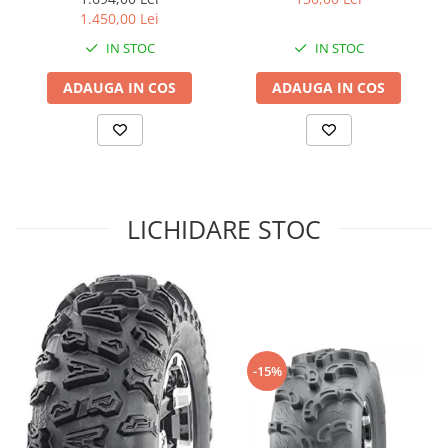
1.450,00 Lei
Sistem de Frânare
IN STOC
IN STOC
Discuri
Etriere
ADAUGA IN COS
ADAUGA IN COS
Placute
Pompe
Repartitoare
Suspensie & Direcție
Amortizor
LICHIDARE STOC
Bieleta
Brate
Bucsi
Burduf
Butuci
-15%
Cabluri comenzi
Capete Bara
Caseta acceleratie