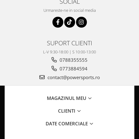
SOCIAL
Pompa Benzina
Pompa Presiune
Urmareste-ne in social media
Robinet benzina
Sistem Alimentare
Sonda Combustibil
CFMOTO
SUPORT CLIENTI
Linhai
L-V 9:30-18:00 | S 10:00-13:00
0788355555
Piese Snowmobil
0773884594
Plastice
contact@powersports.ro
Aparatoare
Aripi
Carcase
MAGAZINUL MEU
Carene
CLIENTI
Cleme
Masti
DATE COMERCIALE
Praguri
Sistem de Răcire