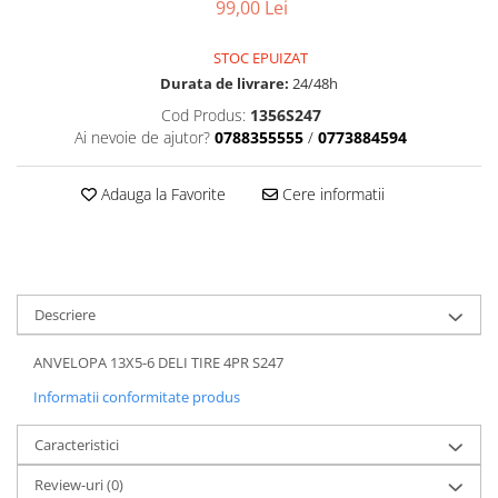
Dama
MOTORAS CUPLARE 4X4
Mansoane Moto
99,00 Lei
Copii
Planetare
Parbrize moto
Genti/Rucsacuri
STOC EPUIZAT
Transmisie, Variator & Ambreiaj
Pedale si Scarite
Durata de livrare:
24/48h
Proiectoare
ATV/Quad
Ambreiaj
Cod Produs:
1356S247
Scule
Curele
Cagule/Masti
Ai nevoie de ajutor?
0788355555
/
0773884594
Suveniruri
Fulie Variator
Casual
Transport
Intinzatoare Lant
Adauga la Favorite
Cere informatii
Blugi
Uleiuri
Motor Transmisie
Camasi
ACCESORII SNOWMOBIL
Oala ambreiaj
Sepci
PATINA GHIDAJ
INTRETINERE MOTO & ATV
Copii
Pinioane
Descriere
Casti
Piulita ambreiaj & diferential
Protectii
Role Variator
ANVELOPA 13X5-6 DELI TIRE 4PR S247
OCHELARI
Schimbatoare Viteza
Informatii conformitate produs
ATV - QUAD
Slider fulie
Copii
Tamburi Ambreiaj
Caracteristici
Cross - Enduro
Variatoare
Review-uri
(0)
Strada