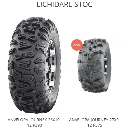
LICHIDARE STOC
Sistem de Frânare
Discuri
Etriere
Placute
Pompe
-15%
Repartitoare
Suspensie & Direcție
Amortizor
Bieleta
Brate
Bucsi
Burduf
Butuci
Cabluri comenzi
Capete Bara
ANVELOPA JOURNEY 26X10-
ANVELOPA JOURNEY 27X9-
Caseta acceleratie
12 P390
12 P375