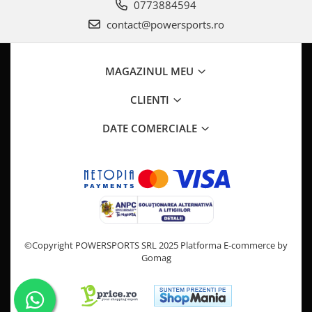
Pompa Benzina
0773884594
Pompa Presiune
contact@powersports.ro
Robinet benzina
Sistem Alimentare
MAGAZINUL MEU
Sonda Combustibil
CFMOTO
CLIENTI
Linhai
DATE COMERCIALE
Piese Snowmobil
Plastice
Aparatoare
Aripi
Carcase
Carene
©Copyright POWERSPORTS SRL 2025
Platforma E-commerce by
Cleme
Gomag
Masti
Praguri
Sistem de Răcire