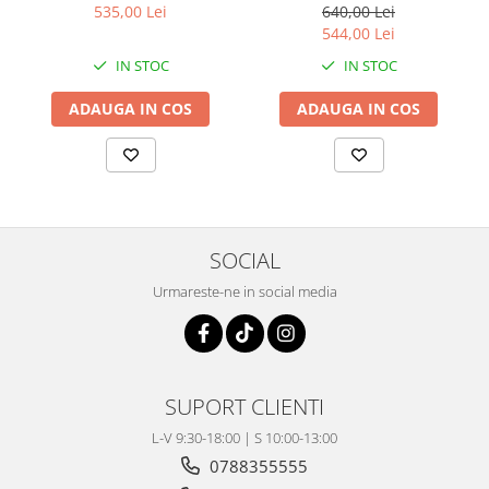
Coloana directie
535,00 Lei
640,00 Lei
Culbutor admisie
544,00 Lei
Fuzete
IN STOC
IN STOC
Ghidoane
ADAUGA IN COS
ADAUGA IN COS
Pivoti
Rulmenti
Simering
Surub Bascula
Telescoape
SOCIAL
Alimentare, Admisie & Evacuare
Urmareste-ne in social media
Admisie
ARC Toba
Carburator
Evacuare
SUPORT CLIENTI
Filtre aer
FILTRU BENZINA
L-V 9:30-18:00 | S 10:00-13:00
Injectoare
0788355555