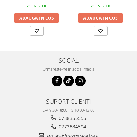
Coloana directie
IN STOC
IN STOC
Culbutor admisie
Fuzete
ADAUGA IN COS
ADAUGA IN COS
Ghidoane
Pivoti
Rulmenti
Simering
Surub Bascula
SOCIAL
Telescoape
Urmareste-ne in social media
Alimentare, Admisie & Evacuare
Admisie
ARC Toba
Carburator
SUPORT CLIENTI
Evacuare
L-V 9:30-18:00 | S 10:00-13:00
Filtre aer
0788355555
FILTRU BENZINA
0773884594
Injectoare
contact@powersports.ro