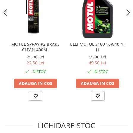
Sistem Electric & Electronică
Protectii
Baterii ATV
Armura Moto
Bloc lumini
Centura Spate
Blocuri Comenzi
Coate
Bobina inductie
Gat
Butoane
MOTUL SPRAY P2 BRAKE
ULEI MOTUL 5100 10W40 4T
Genunchiere
CALCULATOR SERVO
CLEAN 400ML
1L
Husa
Carcasa bord
25,00 Lei
55,00 Lei
22,50 Lei
Protectii D3O
49,50 Lei
CDI
Slidere
Contacte
IN STOC
IN STOC
Strada
ELECTROMOTOR
ADAUGA IN COS
ADAUGA IN COS
Relee
Touring
Rotor
Vesta
Senzori
Sigurante
Statoare
LICHIDARE STOC
Termostate
Tunner