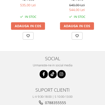
Coloana directie
535,00 Lei
640,00 Lei
Culbutor admisie
544,00 Lei
Fuzete
IN STOC
IN STOC
Ghidoane
Pivoti
ADAUGA IN COS
ADAUGA IN COS
Rulmenti
Simering
Surub Bascula
Telescoape
Alimentare, Admisie & Evacuare
SOCIAL
Admisie
Urmareste-ne in social media
ARC Toba
Carburator
Evacuare
Filtre aer
SUPORT CLIENTI
FILTRU BENZINA
L-V 9:30-18:00 | S 10:00-13:00
Injectoare
0788355555