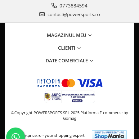
Pompa Benzina
0773884594
Pompa Presiune
contact@powersports.ro
Robinet benzina
Sistem Alimentare
Sonda Combustibil
MAGAZINUL MEU
CFMOTO
CLIENTI
Linhai
Piese Snowmobil
DATE COMERCIALE
Plastice
Aparatoare
Aripi
Carcase
Carene
Cleme
©Copyright POWERSPORTS SRL 2025
Platforma E-commerce by
Gomag
Masti
Praguri
Sistem de Răcire