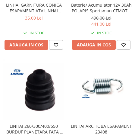
Sistem Electric & Electronică
LINHAI GARNITURA CONICA
Baterie/ Acumulator 12V 30Ah
Protectii
Baterii ATV
ESAPAMENT ATV LINHAI
POLARIS Sportsman CFMOTO
260/300/400 23411 / 25222
400 / 450 AU / 550 / 625 / 820 /
Armura Moto
Bloc lumini
35,00 Lei
490,00 Lei
850 / 1000 fara intretinere
441,00 Lei
Centura Spate
Blocuri Comenzi
Coate
IN STOC
IN STOC
Bobina inductie
Gat
Butoane
ADAUGA IN COS
ADAUGA IN COS
Genunchiere
CALCULATOR SERVO
Husa
Carcasa bord
Protectii D3O
CDI
Slidere
Contacte
Strada
ELECTROMOTOR
Relee
Touring
Rotor
Vesta
Senzori
Sigurante
Statoare
LINHAI ARC TOBA ESAPAMENT
LINHAI 260/300/400/550
Termostate
23408
BURDUF PLANETARA FATA /
Tunner