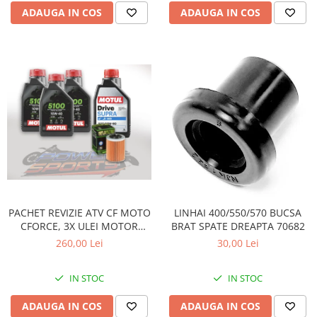
ADAUGA IN COS
ADAUGA IN COS
PACHET REVIZIE ATV CF MOTO
LINHAI 400/550/570 BUCSA
CFORCE, 3X ULEI MOTOR
BRAT SPATE DREAPTA 70682
MOTUL 5100 10W40, ULEI
260,00 Lei
30,00 Lei
CUTIE MOTUL DRIVE SUPRA
80W90 SI HIFLO FILTRU HF152
IN STOC
IN STOC
ADAUGA IN COS
ADAUGA IN COS