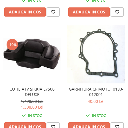
IN STOC
IN STOC
Pompa Benzina
Pompa Presiune
ADAUGA IN COS
ADAUGA IN COS
Robinet benzina
Sistem Alimentare
Sonda Combustibil
CFMOTO
-10%
Linhai
Piese Snowmobil
Plastice
Aparatoare
Aripi
Carcase
CUTIE ATV SIKKIA L7500
GARNITURA CF MOTO, 0180-
DELUXE
012001
Carene
1.490,00 Lei
40,00 Lei
Cleme
1.338,00 Lei
Masti
IN STOC
IN STOC
Praguri
Sistem de Răcire
ADAUGA IN COS
ADAUGA IN COS