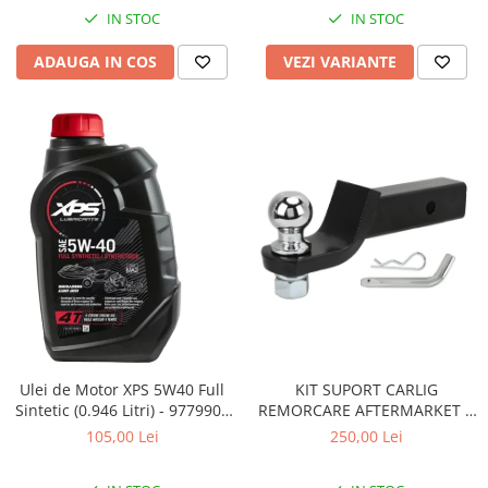
Coloana directie
IN STOC
IN STOC
Culbutor admisie
Fuzete
ADAUGA IN COS
VEZI VARIANTE
Ghidoane
Pivoti
Rulmenti
Simering
Surub Bascula
Telescoape
Alimentare, Admisie & Evacuare
Admisie
ARC Toba
Carburator
Evacuare
Ulei de Motor XPS 5W40 Full
KIT SUPORT CARLIG
Filtre aer
Sintetic (0.946 Litri) - 9779900
REMORCARE AFTERMARKET 2
CAN AM
INCH CU BILA SI STIFT 3.4
FILTRU BENZINA
105,00 Lei
250,00 Lei
TONE pentru CF MOTO si CAN
Injectoare
AM