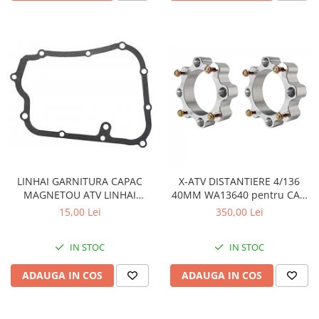
LINHAI GARNITURA CAPAC
X-ATV DISTANTIERE 4/136
MAGNETOU ATV LINHAI
40MM WA13640 pentru CAN
260/300/400 - 23617
AM
15,00 Lei
350,00 Lei
IN STOC
IN STOC
ADAUGA IN COS
ADAUGA IN COS