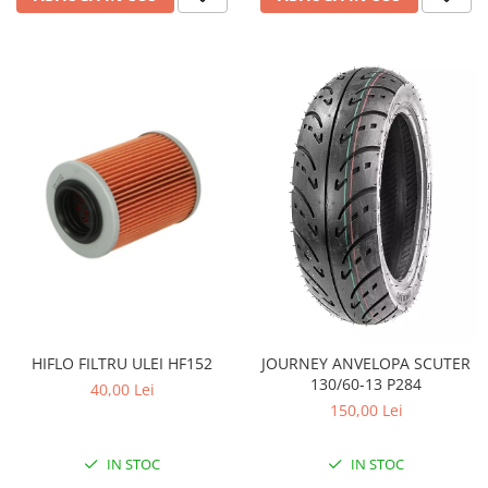
Pompe Apa
Radiatoare
ventilator
TGB
HIFLO FILTRU ULEI HF152
JOURNEY ANVELOPA SCUTER
130/60-13 P284
40,00 Lei
150,00 Lei
IN STOC
IN STOC