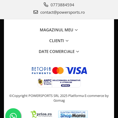
Pompa Benzina
0773884594
Pompa Presiune
contact@powersports.ro
Robinet benzina
Sistem Alimentare
Sonda Combustibil
MAGAZINUL MEU
CFMOTO
CLIENTI
Linhai
Piese Snowmobil
DATE COMERCIALE
Plastice
Aparatoare
Aripi
Carcase
Carene
Cleme
©Copyright POWERSPORTS SRL 2025
Platforma E-commerce by
Gomag
Masti
Praguri
Sistem de Răcire