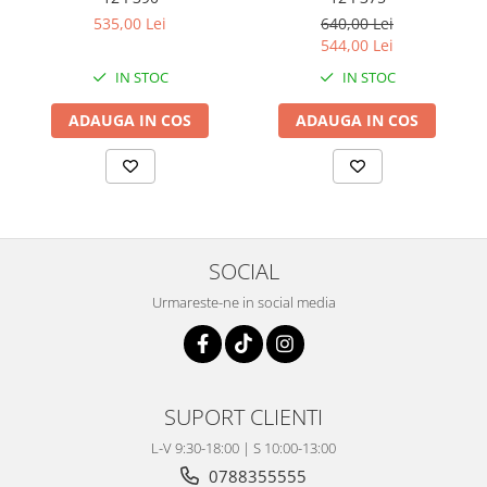
Coloana directie
535,00 Lei
640,00 Lei
Culbutor admisie
544,00 Lei
Fuzete
IN STOC
IN STOC
Ghidoane
Pivoti
ADAUGA IN COS
ADAUGA IN COS
Rulmenti
Simering
Surub Bascula
Telescoape
Alimentare, Admisie & Evacuare
SOCIAL
Admisie
Urmareste-ne in social media
ARC Toba
Carburator
Evacuare
Filtre aer
SUPORT CLIENTI
FILTRU BENZINA
L-V 9:30-18:00 | S 10:00-13:00
Injectoare
0788355555