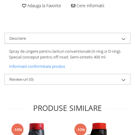
Dama
MOTORAS CUPLARE 4X4
Mansoane Moto
Adauga la Favorite
Cere informatii
Copii
Planetare
Parbrize moto
Genti/Rucsacuri
Transmisie, Variator & Ambreiaj
Pedale si Scarite
Proiectoare
ATV/Quad
Ambreiaj
Scule
Curele
Cagule/Masti
Descriere
Suveniruri
Fulie Variator
Casual
Transport
Intinzatoare Lant
Spray de ungere pentru lanturi conventionale (X-ring si O-ring).
Blugi
Uleiuri
Motor Transmisie
Special conceput pentru off-road. Semi-sintetic 400 ml
Camasi
ACCESORII SNOWMOBIL
Oala ambreiaj
Informatii conformitate produs
Sepci
PATINA GHIDAJ
INTRETINERE MOTO & ATV
Copii
Review-uri
(0)
Pinioane
Casti
Piulita ambreiaj & diferential
Protectii
Role Variator
OCHELARI
Schimbatoare Viteza
PRODUSE SIMILARE
ATV - QUAD
Slider fulie
Copii
Tamburi Ambreiaj
Cross - Enduro
Variatoare
-10%
-10%
Strada