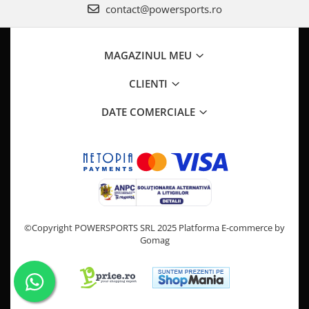
Pompa Benzina
contact@powersports.ro
Pompa Presiune
Robinet benzina
MAGAZINUL MEU
Sistem Alimentare
Sonda Combustibil
CLIENTI
CFMOTO
DATE COMERCIALE
Linhai
Piese Snowmobil
Plastice
Aparatoare
Aripi
Carcase
©Copyright POWERSPORTS SRL 2025
Platforma E-commerce by
Carene
Gomag
Cleme
Masti
Praguri
Sistem de Răcire