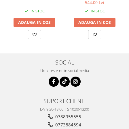
Coloana directie
544,00 Lei
Culbutor admisie
IN STOC
IN STOC
Fuzete
ADAUGA IN COS
ADAUGA IN COS
Ghidoane
Pivoti
Rulmenti
Simering
Surub Bascula
Telescoape
SOCIAL
Alimentare, Admisie & Evacuare
Urmareste-ne in social media
Admisie
ARC Toba
Carburator
SUPORT CLIENTI
Evacuare
Filtre aer
L-V 9:30-18:00 | S 10:00-13:00
FILTRU BENZINA
0788355555
Injectoare
0773884594