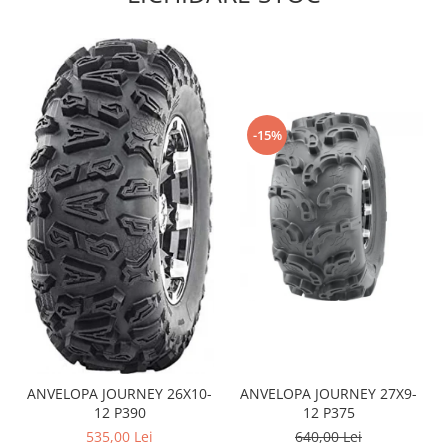
Sistem de Frânare
Discuri
Etriere
Placute
Pompe
-15%
Repartitoare
Suspensie & Direcție
Amortizor
Bieleta
Brate
Bucsi
Burduf
Butuci
Cabluri comenzi
ANVELOPA JOURNEY 26X10-
ANVELOPA JOURNEY 27X9-
Capete Bara
12 P390
12 P375
Caseta acceleratie
535,00 Lei
640,00 Lei