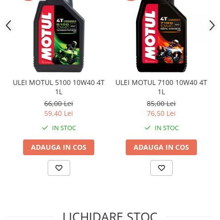
Sistem Electric & Electronică
Protectii
Baterii ATV
Armura Moto
Bloc lumini
Centura Spate
Blocuri Comenzi
Coate
Bobina inductie
Gat
Butoane
Genunchiere
CALCULATOR SERVO
ULEI MOTUL 5100 10W40 4T
ULEI MOTUL 7100 10W40 4T
Husa
1L
1L
Carcasa bord
66,00 Lei
85,00 Lei
Protectii D3O
CDI
59,40 Lei
76,50 Lei
Slidere
Contacte
IN STOC
IN STOC
Strada
ELECTROMOTOR
Relee
Touring
ADAUGA IN COS
ADAUGA IN COS
Rotor
Vesta
Senzori
Sigurante
Statoare
Termostate
LICHIDARE STOC
Tunner