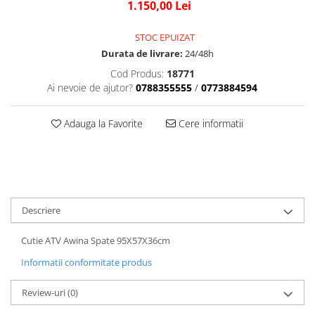
Genti/Rucsacuri
1.150,00 Lei
Proiectoare
Ambreiaj
ATV/Quad
Scule
Curele
STOC EPUIZAT
Suveniruri
Cagule/Masti
Fulie Variator
Durata de livrare:
24/48h
Transport
Intinzatoare Lant
Casual
Cod Produs:
18771
Uleiuri
Motor Transmisie
Ai nevoie de ajutor?
0788355555
/
0773884594
Blugi
ACCESORII SNOWMOBIL
Oala ambreiaj
Camasi
PATINA GHIDAJ
INTRETINERE MOTO & ATV
Adauga la Favorite
Cere informatii
Sepci
Pinioane
Copii
Piulita ambreiaj & diferential
Casti
Role Variator
Protectii
Schimbatoare Viteza
OCHELARI
Slider fulie
Descriere
ATV - QUAD
Tamburi Ambreiaj
Copii
Variatoare
Cutie ATV Awina Spate 95X57X36cm
Cross - Enduro
Sistem Electric & Electronică
Informatii conformitate produs
Strada
Baterii ATV
Protectii
Bloc lumini
Review-uri
(0)
Armura Moto
Blocuri Comenzi