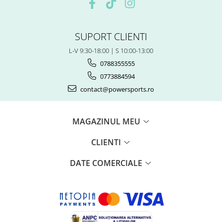
Piese Snowmobil
Plastice
Aparatoare
SUPORT CLIENTI
Aripi
L-V 9:30-18:00 | S 10:00-13:00
Carcase
0788355555
Carene
0773884594
Cleme
contact@powersports.ro
Masti
Praguri
Sistem de Răcire
MAGAZINUL MEU
Pompe Apa
CLIENTI
Radiatoare
ventilator
DATE COMERCIALE
TGB