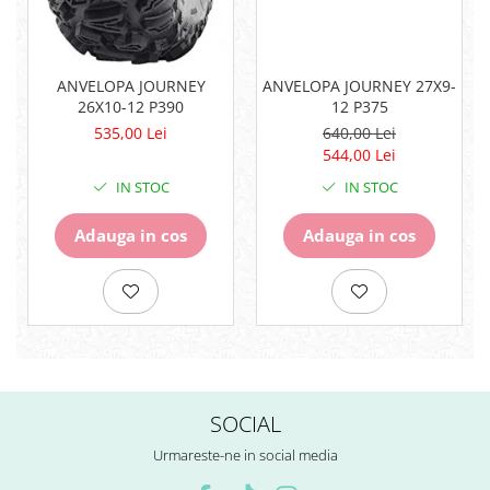
Surub Bascula
Telescoape
Alimentare, Admisie & Evacuare
ANVELOPA JOURNEY
ANVELOPA JOURNEY 27X9-
26X10-12 P390
12 P375
Admisie
535,00 Lei
640,00 Lei
ARC Toba
544,00 Lei
Carburator
IN STOC
IN STOC
Evacuare
Filtre aer
Adauga in cos
Adauga in cos
FILTRU BENZINA
Injectoare
Pompa Benzina
Pompa Presiune
Robinet benzina
Sistem Alimentare
Sonda Combustibil
SOCIAL
CFMOTO
Urmareste-ne in social media
Linhai