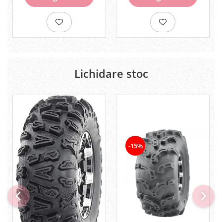
Pompe
Repartitoare
Suspensie & Direcție
Amortizor
Bieleta
Brate
Lichidare stoc
Bucsi
Burduf
Butuci
Cabluri comenzi
Capete Bara
Caseta acceleratie
-15%
Coloana directie
Culbutor admisie
Fuzete
Ghidoane
Pivoti
Rulmenti
Simering