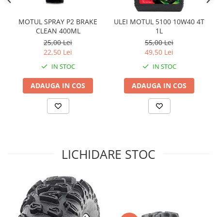
Sistem Electric & Electronică
Protectii
Baterii ATV
MOTUL SPRAY P2 BRAKE
ULEI MOTUL 5100 10W40 4T
Armura Moto
Bloc lumini
CLEAN 400ML
1L
Centura Spate
Blocuri Comenzi
25,00 Lei
55,00 Lei
22,50 Lei
49,50 Lei
Coate
Bobina inductie
Gat
Butoane
IN STOC
IN STOC
Genunchiere
CALCULATOR SERVO
ADAUGA IN COS
ADAUGA IN COS
Husa
Carcasa bord
Protectii D3O
CDI
Slidere
Contacte
Strada
ELECTROMOTOR
Relee
Touring
LICHIDARE STOC
Rotor
Vesta
Senzori
Sigurante
Statoare
Termostate
Tunner