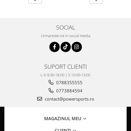
Coloana directie
Culbutor admisie
Fuzete
Ghidoane
SOCIAL
Pivoti
Urmareste-ne in social media
Rulmenti
Simering
Surub Bascula
Telescoape
SUPORT CLIENTI
Alimentare, Admisie & Evacuare
L-V 9:30-18:00 | S 10:00-13:00
Admisie
0788355555
ARC Toba
0773884594
Carburator
contact@powersports.ro
Evacuare
Filtre aer
FILTRU BENZINA
MAGAZINUL MEU
Injectoare
CLIENTI