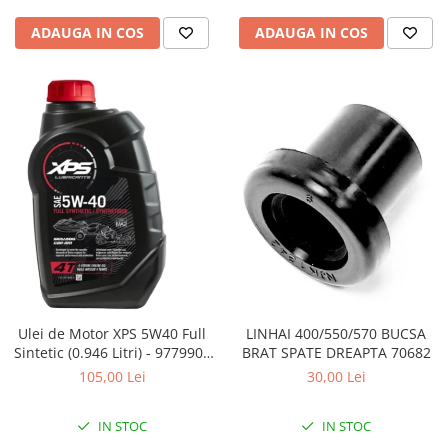
Pompe Apa
ADAUGA IN COS
ADAUGA IN COS
Radiatoare
ventilator
TGB
Ulei de Motor XPS 5W40 Full
LINHAI 400/550/570 BUCSA
Sintetic (0.946 Litri) - 9779900
BRAT SPATE DREAPTA 70682
CAN AM
105,00 Lei
30,00 Lei
IN STOC
IN STOC