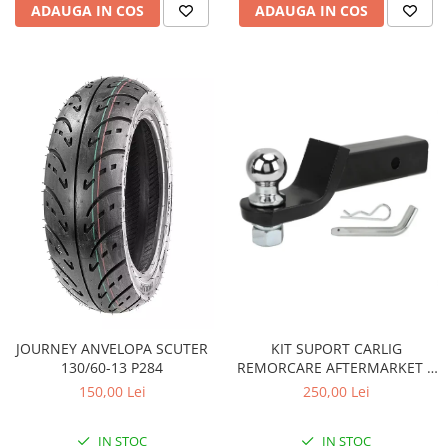
Pompa Benzina
ADAUGA IN COS
ADAUGA IN COS
Pompa Presiune
Robinet benzina
Sistem Alimentare
Sonda Combustibil
CFMOTO
Linhai
Piese Snowmobil
Plastice
Aparatoare
Aripi
Carcase
Carene
JOURNEY ANVELOPA SCUTER
KIT SUPORT CARLIG
Cleme
130/60-13 P284
REMORCARE AFTERMARKET 2
Masti
INCH CU BILA SI STIFT 3.4
150,00 Lei
250,00 Lei
TONE pentru CF MOTO si CAN
Praguri
AM
Sistem de Răcire
IN STOC
IN STOC