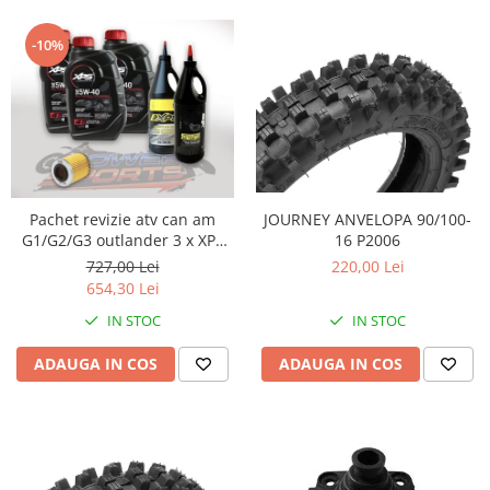
-10%
JOURNEY ANVELOPA 90/100-
Pachet revizie atv can am
16 P2006
G1/G2/G3 outlander 3 x XPS
can am ulei 5w40 BRP, ULEI
220,00 Lei
727,00 Lei
GRUP FATA XPS 75W90, ULEI
654,30 Lei
GRUP SPATE SI CUTIE
IN STOC
IN STOC
75W140.FILTRU ULEI ORIGINAL
CAN AM
ADAUGA IN COS
ADAUGA IN COS