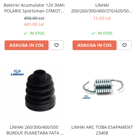
Sistem Electric & Electronică
LINHAI
Baterie/ Acumulator 12V 30Ah
Protectii
Baterii ATV
200/260/300/400/370/420/500/5
POLARIS Sportsman CFMOTO
TAMPON CAUCIUC ( PRAG) /
400 / 450 AU / 550 / 625 / 820 /
Armura Moto
Bloc lumini
15,00 Lei
490,00 Lei
ESAPAMENT 20316
850 / 1000 fara intretinere
441,00 Lei
Centura Spate
Blocuri Comenzi
Coate
IN STOC
IN STOC
Bobina inductie
Gat
Butoane
ADAUGA IN COS
ADAUGA IN COS
Genunchiere
CALCULATOR SERVO
Husa
Carcasa bord
Protectii D3O
CDI
Slidere
Contacte
Strada
ELECTROMOTOR
Relee
Touring
Rotor
Vesta
Senzori
Sigurante
Statoare
LINHAI ARC TOBA ESAPAMENT
LINHAI 260/300/400/550
Termostate
23408
BURDUF PLANETARA FATA /
Tunner