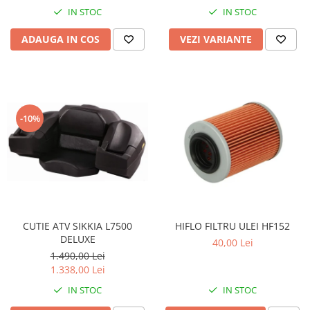
Coloana directie
IN STOC
IN STOC
Culbutor admisie
Fuzete
ADAUGA IN COS
VEZI VARIANTE
Ghidoane
Pivoti
Rulmenti
Simering
-10%
Surub Bascula
Telescoape
Alimentare, Admisie & Evacuare
Admisie
ARC Toba
Carburator
CUTIE ATV SIKKIA L7500
HIFLO FILTRU ULEI HF152
DELUXE
Evacuare
40,00 Lei
1.490,00 Lei
Filtre aer
1.338,00 Lei
FILTRU BENZINA
IN STOC
IN STOC
Injectoare