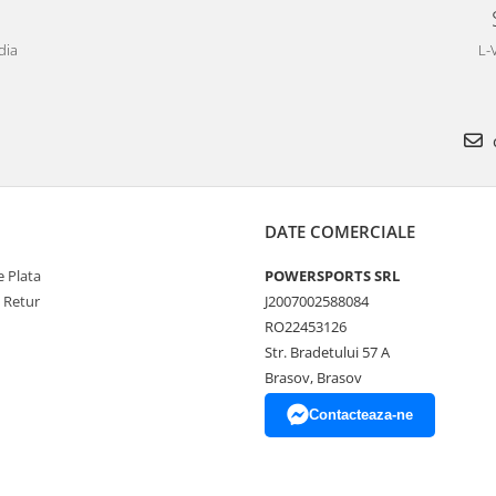
dia
L-
DATE COMERCIALE
 Plata
POWERSPORTS SRL
e Retur
J2007002588084
RO22453126
Str. Bradetului 57 A
Brasov, Brasov
Contacteaza-ne