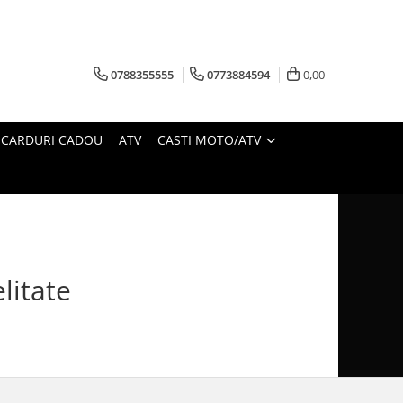
0788355555
0773884594
0,00
CARDURI CADOU
ATV
CASTI MOTO/ATV
litate