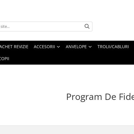
ACHET REVIZIE
ACCESORII
ANVELOPE
TROLII/CABLURI
OPII
Program De Fide