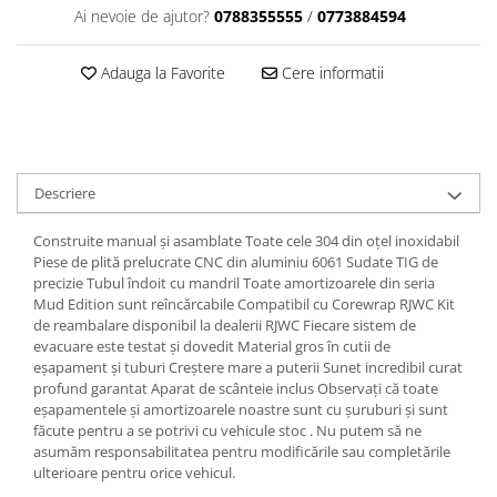
Dama
MOTORAS CUPLARE 4X4
Mansoane Moto
Ai nevoie de ajutor?
0788355555
/
0773884594
Copii
Planetare
Parbrize moto
Genti/Rucsacuri
Transmisie, Variator & Ambreiaj
Pedale si Scarite
Adauga la Favorite
Cere informatii
Proiectoare
ATV/Quad
Ambreiaj
Scule
Curele
Cagule/Masti
Suveniruri
Fulie Variator
Casual
Transport
Intinzatoare Lant
Descriere
Blugi
Uleiuri
Motor Transmisie
Camasi
ACCESORII SNOWMOBIL
Oala ambreiaj
Construite manual și asamblate Toate cele 304 din oțel inoxidabil
Sepci
Piese de plită prelucrate CNC din aluminiu 6061 Sudate TIG de
PATINA GHIDAJ
INTRETINERE MOTO & ATV
Copii
precizie Tubul îndoit cu mandril Toate amortizoarele din seria
Pinioane
Mud Edition sunt reîncărcabile Compatibil cu Corewrap RJWC Kit
Casti
Piulita ambreiaj & diferential
de reambalare disponibil la dealerii RJWC Fiecare sistem de
Protectii
evacuare este testat și dovedit Material gros în cutii de
Role Variator
eșapament și tuburi Creștere mare a puterii Sunet incredibil curat
OCHELARI
Schimbatoare Viteza
profund garantat Aparat de scânteie inclus Observați că toate
ATV - QUAD
eșapamentele și amortizoarele noastre sunt cu șuruburi și sunt
Slider fulie
făcute pentru a se potrivi cu vehicule stoc . Nu putem să ne
Copii
Tamburi Ambreiaj
asumăm responsabilitatea pentru modificările sau completările
Cross - Enduro
Variatoare
ulterioare pentru orice vehicul.
Strada