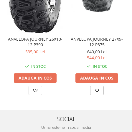
Coloana directie
Culbutor admisie
Fuzete
Ghidoane
Pivoti
ANVELOPA JOURNEY 26X10-
ANVELOPA JOURNEY 27X9-
Rulmenti
12 P390
12 P375
Simering
535,00 Lei
640,00 Lei
Surub Bascula
544,00 Lei
Telescoape
IN STOC
IN STOC
Alimentare, Admisie & Evacuare
ADAUGA IN COS
ADAUGA IN COS
Admisie
ARC Toba
Carburator
Evacuare
Filtre aer
FILTRU BENZINA
SOCIAL
Injectoare
Urmareste-ne in social media