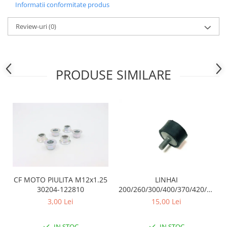
Sistem Electric & Electronică
Informatii conformitate produs
Protectii
Baterii ATV
Review-uri
(0)
Armura Moto
Bloc lumini
Centura Spate
Blocuri Comenzi
Coate
Bobina inductie
Gat
Butoane
PRODUSE SIMILARE
Genunchiere
CALCULATOR SERVO
Husa
Carcasa bord
Protectii D3O
CDI
Slidere
Contacte
Strada
ELECTROMOTOR
Relee
Touring
Rotor
Vesta
Senzori
CF MOTO PIULITA M12x1.25
LINHAI
Sigurante
30204-122810
200/260/300/400/370/420/500/5
TAMPON CAUCIUC ( PRAG) /
Statoare
3,00 Lei
15,00 Lei
ESAPAMENT 20316
Termostate
Tunner
IN STOC
IN STOC