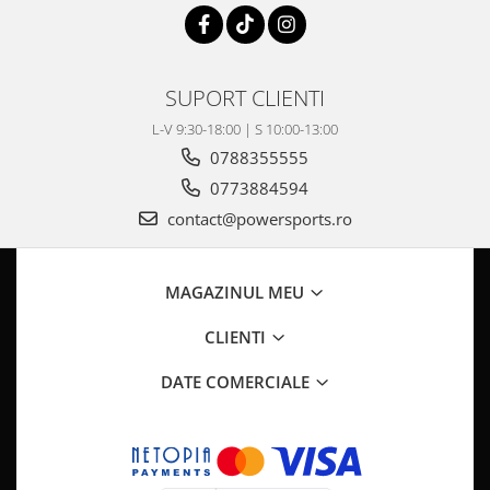
Pompa Benzina
Pompa Presiune
Robinet benzina
Sistem Alimentare
SUPORT CLIENTI
Sonda Combustibil
L-V 9:30-18:00 | S 10:00-13:00
CFMOTO
0788355555
Linhai
0773884594
Piese Snowmobil
contact@powersports.ro
Plastice
Aparatoare
MAGAZINUL MEU
Aripi
CLIENTI
Carcase
Carene
DATE COMERCIALE
Cleme
Masti
Praguri
Sistem de Răcire