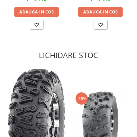
Sistem de Frânare
ADAUGA IN COS
ADAUGA IN COS
Discuri
Etriere
Placute
Pompe
Repartitoare
LICHIDARE STOC
Suspensie & Direcție
Amortizor
Bieleta
Brate
Bucsi
Burduf
-15%
Butuci
Cabluri comenzi
Capete Bara
Caseta acceleratie