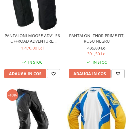
PANTALONI MOOSE ADV1 S6
PANTALONI THOR PRIME FIT,
OFFROAD ADVENTURE,
ROSU NEGRU
NEGRU
1.470,00 Lei
435,00 Lei
391,50 Lei
IN STOC
IN STOC
ADAUGA IN COS
ADAUGA IN COS
-10%