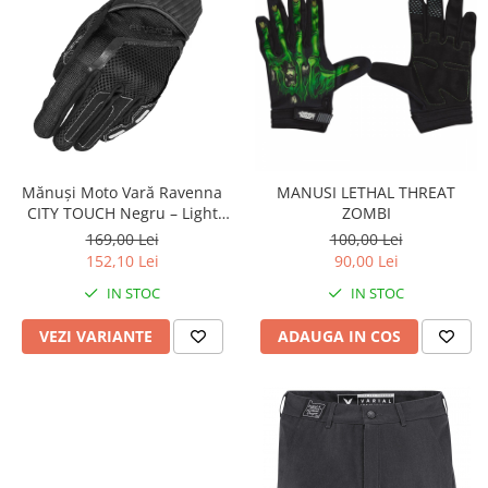
Pompe Apa
Radiatoare
ventilator
TGB
Mănuși Moto Vară Ravenna
MANUSI LETHAL THREAT
CITY TOUCH Negru – Light
ZOMBI
Urban Mesh
169,00 Lei
100,00 Lei
152,10 Lei
90,00 Lei
IN STOC
IN STOC
VEZI VARIANTE
ADAUGA IN COS