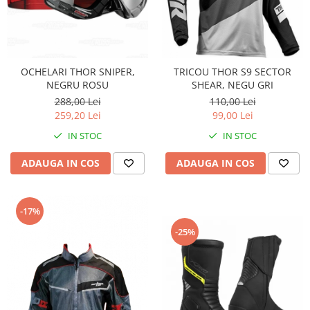
Sistem Electric & Electronică
Protectii
Baterii ATV
Armura Moto
Bloc lumini
Centura Spate
Blocuri Comenzi
OCHELARI THOR SNIPER,
TRICOU THOR S9 SECTOR
Coate
Bobina inductie
NEGRU ROSU
SHEAR, NEGU GRI
Gat
Butoane
288,00 Lei
110,00 Lei
Genunchiere
CALCULATOR SERVO
259,20 Lei
99,00 Lei
Husa
Carcasa bord
IN STOC
IN STOC
Protectii D3O
CDI
ADAUGA IN COS
ADAUGA IN COS
Slidere
Contacte
Strada
ELECTROMOTOR
Relee
Touring
-17%
Rotor
Vesta
-25%
Senzori
Sigurante
Statoare
Termostate
Tunner