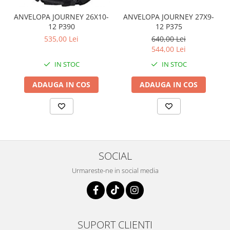
Coloana directie
Culbutor admisie
ANVELOPA JOURNEY 26X10-
ANVELOPA JOURNEY 27X9-
12 P390
12 P375
Fuzete
535,00 Lei
640,00 Lei
Ghidoane
544,00 Lei
Pivoti
IN STOC
IN STOC
Rulmenti
Simering
ADAUGA IN COS
ADAUGA IN COS
Surub Bascula
Telescoape
Alimentare, Admisie & Evacuare
Admisie
ARC Toba
SOCIAL
Carburator
Urmareste-ne in social media
Evacuare
Filtre aer
FILTRU BENZINA
Injectoare
SUPORT CLIENTI