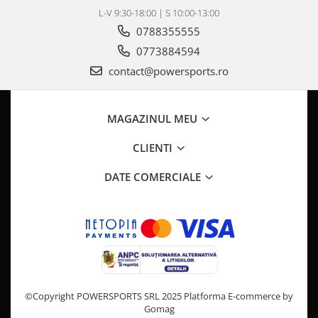
Pompa Benzina
L-V 9:30-18:00 | S 10:00-13:00
Pompa Presiune
0788355555
Robinet benzina
0773884594
Sistem Alimentare
contact@powersports.ro
Sonda Combustibil
CFMOTO
Linhai
MAGAZINUL MEU
Piese Snowmobil
CLIENTI
Plastice
DATE COMERCIALE
Aparatoare
Aripi
Carcase
Carene
Cleme
Masti
Praguri
©Copyright POWERSPORTS SRL 2025
Platforma E-commerce by
Gomag
Sistem de Răcire