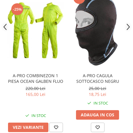
Sistem Electric & Electronică
Protectii
-25%
Baterii ATV
Armura Moto
Bloc lumini
Centura Spate
Blocuri Comenzi
Coate
Bobina inductie
Gat
Butoane
Genunchiere
CALCULATOR SERVO
Husa
Carcasa bord
Protectii D3O
CDI
Slidere
Contacte
A-PRO COMBINEZON 1
A-PRO CAGULA
Strada
ELECTROMOTOR
PIESA OCEAN GALBEN FLUO
SOTTOCASCO NEGRU
Relee
Touring
220,00 Lei
25,00 Lei
165,00 Lei
18,75 Lei
Rotor
Vesta
Senzori
IN STOC
Sigurante
ADAUGA IN COS
IN STOC
Statoare
Termostate
VEZI VARIANTE
Tunner