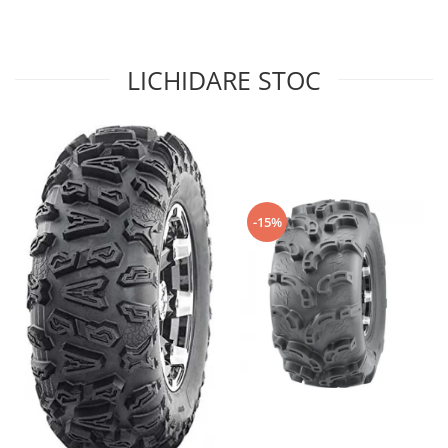
Sistem de Frânare
Discuri
LICHIDARE STOC
Etriere
Placute
Pompe
Repartitoare
Suspensie & Direcție
Amortizor
-15%
Bieleta
Brate
Bucsi
Burduf
Butuci
Cabluri comenzi
Capete Bara
Caseta acceleratie