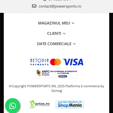
Pompa Benzina
contact@powersports.ro
Pompa Presiune
Robinet benzina
Sistem Alimentare
MAGAZINUL MEU
Sonda Combustibil
CLIENTI
CFMOTO
Linhai
DATE COMERCIALE
Piese Snowmobil
Plastice
Aparatoare
Aripi
Carcase
Carene
©Copyright POWERSPORTS SRL 2025
Platforma E-commerce by
Gomag
Cleme
Masti
Praguri
Sistem de Răcire