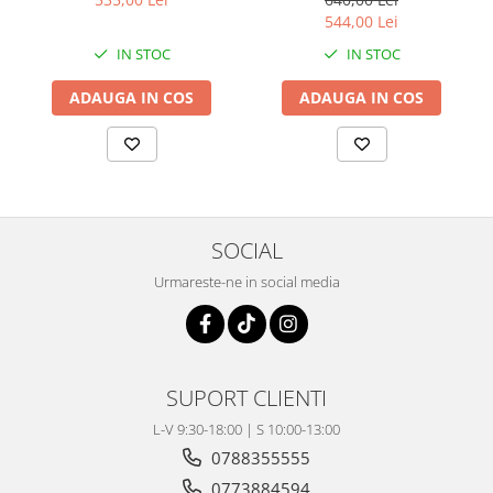
Coloana directie
544,00 Lei
Culbutor admisie
IN STOC
IN STOC
Fuzete
Ghidoane
ADAUGA IN COS
ADAUGA IN COS
Pivoti
Rulmenti
Simering
Surub Bascula
Telescoape
SOCIAL
Alimentare, Admisie & Evacuare
Urmareste-ne in social media
Admisie
ARC Toba
Carburator
Evacuare
SUPORT CLIENTI
Filtre aer
L-V 9:30-18:00 | S 10:00-13:00
FILTRU BENZINA
0788355555
Injectoare
0773884594