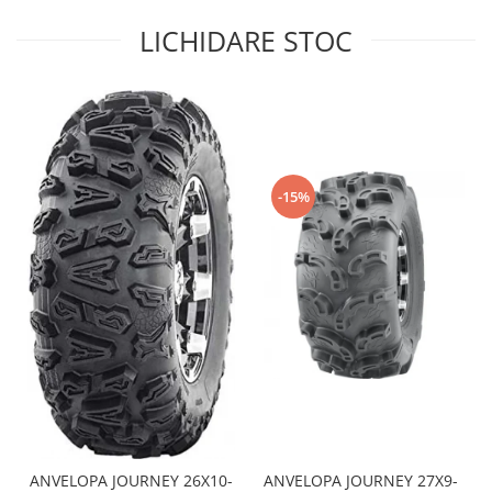
Sistem de Frânare
LICHIDARE STOC
Discuri
Etriere
Placute
Pompe
Repartitoare
-15%
Suspensie & Direcție
Amortizor
Bieleta
Brate
Bucsi
Burduf
Butuci
Cabluri comenzi
Capete Bara
Caseta acceleratie
ANVELOPA JOURNEY 26X10-
ANVELOPA JOURNEY 27X9-