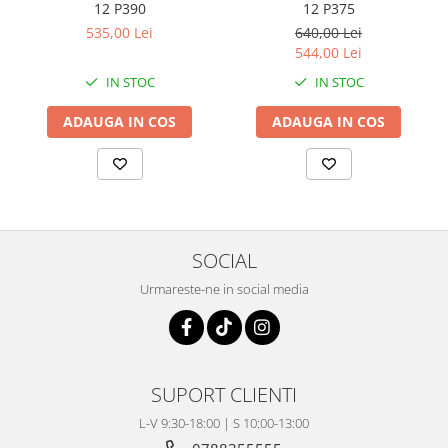
Coloana directie
12 P390
12 P375
Culbutor admisie
535,00 Lei
640,00 Lei
544,00 Lei
Fuzete
Ghidoane
IN STOC
IN STOC
Pivoti
ADAUGA IN COS
ADAUGA IN COS
Rulmenti
Simering
Surub Bascula
Telescoape
Alimentare, Admisie & Evacuare
SOCIAL
Admisie
Urmareste-ne in social media
ARC Toba
Carburator
Evacuare
Filtre aer
SUPORT CLIENTI
FILTRU BENZINA
L-V 9:30-18:00 | S 10:00-13:00
Injectoare