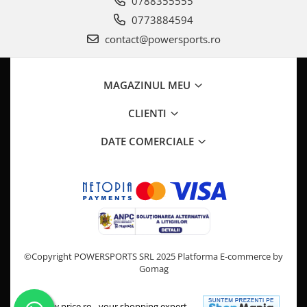
0788355555
Pompa Benzina
Pompa Presiune
0773884594
Robinet benzina
contact@powersports.ro
Sistem Alimentare
Sonda Combustibil
MAGAZINUL MEU
CFMOTO
Linhai
CLIENTI
Piese Snowmobil
DATE COMERCIALE
Plastice
Aparatoare
Aripi
Carcase
Carene
Cleme
©Copyright POWERSPORTS SRL 2025
Platforma E-commerce by
Masti
Gomag
Praguri
Sistem de Răcire