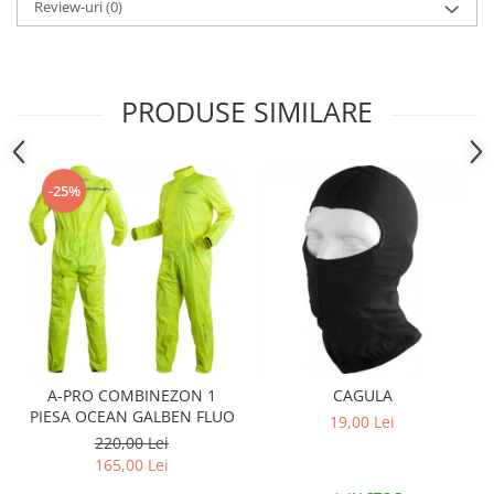
Sistem Electric & Electronică
Review-uri
(0)
Protectii
Baterii ATV
Armura Moto
Bloc lumini
Centura Spate
Blocuri Comenzi
PRODUSE SIMILARE
Coate
Bobina inductie
Gat
Butoane
Genunchiere
CALCULATOR SERVO
-25%
Husa
Carcasa bord
Protectii D3O
CDI
Slidere
Contacte
Strada
ELECTROMOTOR
Relee
Touring
Rotor
Vesta
Senzori
A-PRO COMBINEZON 1
CAGULA
Sigurante
PIESA OCEAN GALBEN FLUO
19,00 Lei
Statoare
220,00 Lei
Termostate
165,00 Lei
Tunner