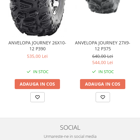
Coloana directie
Culbutor admisie
Fuzete
Ghidoane
Pivoti
Rulmenti
ANVELOPA JOURNEY 26X10-
ANVELOPA JOURNEY 27X9-
12 P390
12 P375
Simering
535,00 Lei
640,00 Lei
Surub Bascula
544,00 Lei
Telescoape
IN STOC
IN STOC
Alimentare, Admisie & Evacuare
Admisie
ADAUGA IN COS
ADAUGA IN COS
ARC Toba
Carburator
Evacuare
Filtre aer
FILTRU BENZINA
SOCIAL
Injectoare
Urmareste-ne in social media