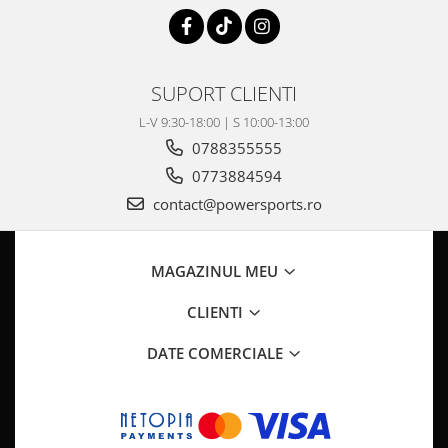
Pompa Benzina
Pompa Presiune
Robinet benzina
Sistem Alimentare
SUPORT CLIENTI
Sonda Combustibil
L-V 9:30-18:00 | S 10:00-13:00
CFMOTO
0788355555
Linhai
0773884594
Piese Snowmobil
contact@powersports.ro
Plastice
Aparatoare
MAGAZINUL MEU
Aripi
Carcase
CLIENTI
Carene
DATE COMERCIALE
Cleme
Masti
Praguri
Sistem de Răcire