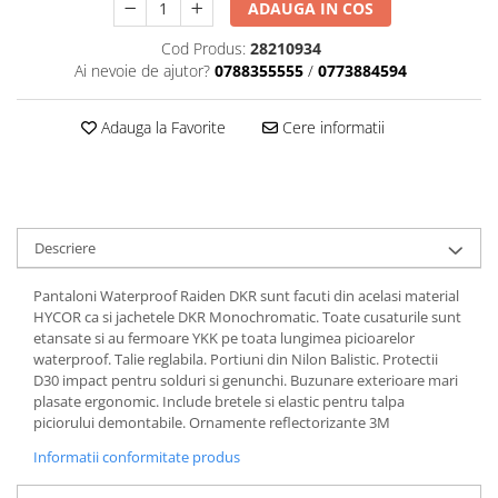
Dama
MOTORAS CUPLARE 4X4
Mansoane Moto
ADAUGA IN COS
Copii
Planetare
Parbrize moto
Cod Produs:
28210934
Genti/Rucsacuri
Transmisie, Variator & Ambreiaj
Pedale si Scarite
Ai nevoie de ajutor?
0788355555
/
0773884594
Proiectoare
ATV/Quad
Ambreiaj
Scule
Curele
Cagule/Masti
Adauga la Favorite
Cere informatii
Suveniruri
Fulie Variator
Casual
Transport
Intinzatoare Lant
Blugi
Uleiuri
Motor Transmisie
Camasi
ACCESORII SNOWMOBIL
Oala ambreiaj
Descriere
Sepci
PATINA GHIDAJ
INTRETINERE MOTO & ATV
Copii
Pinioane
Pantaloni Waterproof Raiden DKR sunt facuti din acelasi material
Casti
HYCOR ca si jachetele DKR Monochromatic. Toate cusaturile sunt
Piulita ambreiaj & diferential
etansate si au fermoare YKK pe toata lungimea picioarelor
Protectii
Role Variator
waterproof. Talie reglabila. Portiuni din Nilon Balistic. Protectii
OCHELARI
D30 impact pentru solduri si genunchi. Buzunare exterioare mari
Schimbatoare Viteza
plasate ergonomic. Include bretele si elastic pentru talpa
ATV - QUAD
Slider fulie
piciorului demontabile. Ornamente reflectorizante 3M
Copii
Tamburi Ambreiaj
Informatii conformitate produs
Cross - Enduro
Variatoare
Strada