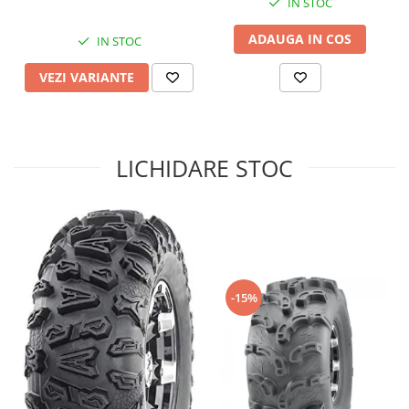
IN STOC
Sistem de Frânare
ADAUGA IN COS
IN STOC
Discuri
Etriere
VEZI VARIANTE
Placute
Pompe
Repartitoare
LICHIDARE STOC
Suspensie & Direcție
Amortizor
Bieleta
Brate
Bucsi
Burduf
-15%
Butuci
Cabluri comenzi
Capete Bara
Caseta acceleratie