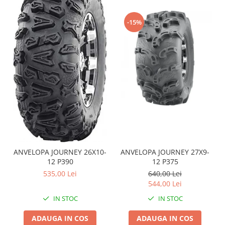
Coloana directie
Culbutor admisie
-15%
Fuzete
Ghidoane
Pivoti
Rulmenti
Simering
Surub Bascula
Telescoape
Alimentare, Admisie & Evacuare
Admisie
ARC Toba
ANVELOPA JOURNEY 26X10-
ANVELOPA JOURNEY 27X9-
Carburator
12 P390
12 P375
535,00 Lei
640,00 Lei
Evacuare
544,00 Lei
Filtre aer
IN STOC
IN STOC
FILTRU BENZINA
Injectoare
ADAUGA IN COS
ADAUGA IN COS