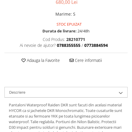
Dama
MOTORAS CUPLARE 4X4
Mansoane Moto
680,00 Lei
Copii
Planetare
Parbrize moto
Marime
:
S
Genti/Rucsacuri
Transmisie, Variator & Ambreiaj
Pedale si Scarite
Proiectoare
STOC EPUIZAT
ATV/Quad
Ambreiaj
Scule
Durata de livrare:
24/48h
Curele
Cagule/Masti
Suveniruri
Cod Produs:
28210771
Fulie Variator
Casual
Ai nevoie de ajutor?
0788355555
/
0773884594
Transport
Intinzatoare Lant
Blugi
Uleiuri
Motor Transmisie
Camasi
Adauga la Favorite
Cere informatii
ACCESORII SNOWMOBIL
Oala ambreiaj
Sepci
PATINA GHIDAJ
INTRETINERE MOTO & ATV
Copii
Pinioane
Casti
Piulita ambreiaj & diferential
Protectii
Descriere
Role Variator
OCHELARI
Schimbatoare Viteza
Pantaloni Waterproof Raiden DKR sunt facuti din acelasi material
ATV - QUAD
Slider fulie
HYCOR ca si jachetele DKR Monochromatic. Toate cusaturile sunt
Copii
etansate si au fermoare YKK pe toata lungimea picioarelor
Tamburi Ambreiaj
waterproof. Talie reglabila. Portiuni din Nilon Balistic. Protectii
Cross - Enduro
Variatoare
D30 impact pentru solduri si genunchi. Buzunare exterioare mari
Strada