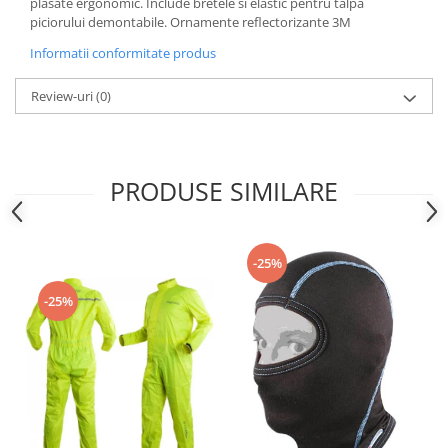
Sistem Electric & Electronică
plasate ergonomic. Include bretele si elastic pentru talpa
piciorului demontabile. Ornamente reflectorizante 3M
Protectii
Baterii ATV
Informatii conformitate produs
Armura Moto
Bloc lumini
Centura Spate
Blocuri Comenzi
Review-uri
(0)
Coate
Bobina inductie
Gat
Butoane
Genunchiere
CALCULATOR SERVO
PRODUSE SIMILARE
Husa
Carcasa bord
Protectii D3O
CDI
Slidere
Contacte
Strada
-25%
ELECTROMOTOR
Relee
Touring
-25%
Rotor
Vesta
Senzori
Sigurante
Statoare
Termostate
Tunner