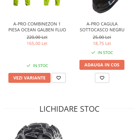
Sistem de Frânare
Discuri
A-PRO COMBINEZON 1
A-PRO CAGULA
Etriere
PIESA OCEAN GALBEN FLUO
SOTTOCASCO NEGRU
Placute
220,00 Lei
25,00 Lei
Pompe
165,00 Lei
18,75 Lei
Repartitoare
IN STOC
Suspensie & Direcție
ADAUGA IN COS
IN STOC
Amortizor
Bieleta
VEZI VARIANTE
Brate
Bucsi
Burduf
LICHIDARE STOC
Butuci
Cabluri comenzi
Capete Bara
Caseta acceleratie