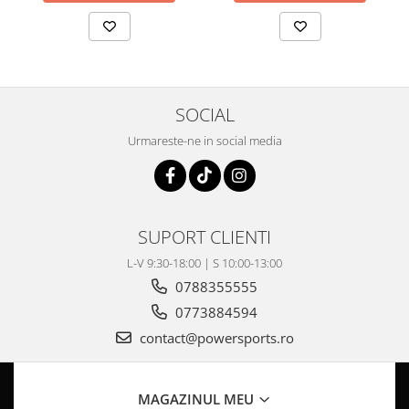
Pompa Benzina
Pompa Presiune
Robinet benzina
Sistem Alimentare
Sonda Combustibil
SOCIAL
CFMOTO
Urmareste-ne in social media
Linhai
Piese Snowmobil
Plastice
SUPORT CLIENTI
Aparatoare
Aripi
L-V 9:30-18:00 | S 10:00-13:00
Carcase
0788355555
Carene
0773884594
Cleme
contact@powersports.ro
Masti
Praguri
MAGAZINUL MEU
Sistem de Răcire