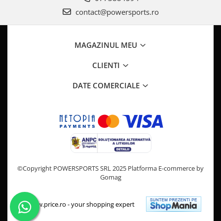
Pompa Benzina
contact@powersports.ro
Pompa Presiune
Robinet benzina
Sistem Alimentare
MAGAZINUL MEU
Sonda Combustibil
CLIENTI
CFMOTO
Linhai
DATE COMERCIALE
Piese Snowmobil
Plastice
Aparatoare
Aripi
Carcase
Carene
©Copyright POWERSPORTS SRL 2025
Platforma E-commerce by
Gomag
Cleme
Masti
Praguri
Sistem de Răcire