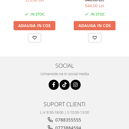
Coloana directie
544,00 Lei
Culbutor admisie
IN STOC
IN STOC
Fuzete
Ghidoane
ADAUGA IN COS
ADAUGA IN COS
Pivoti
Rulmenti
Simering
Surub Bascula
Telescoape
SOCIAL
Alimentare, Admisie & Evacuare
Urmareste-ne in social media
Admisie
ARC Toba
Carburator
Evacuare
SUPORT CLIENTI
Filtre aer
L-V 9:30-18:00 | S 10:00-13:00
FILTRU BENZINA
0788355555
Injectoare
0773884594