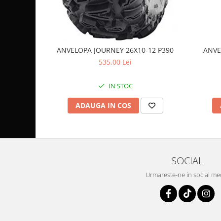
Coloana directie
Culbutor admisie
Fuzete
Ghidoane
ANVELOPA JOURNEY 26X10-12 P390
ANVE
Pivoti
535,00 Lei
Rulmenti
Simering
IN STOC
Surub Bascula
Telescoape
ADAUGA IN COS
Alimentare, Admisie & Evacuare
Admisie
ARC Toba
SOCIAL
Carburator
Evacuare
Urmareste-ne in social me
Filtre aer
FILTRU BENZINA
Injectoare