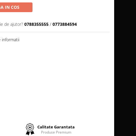
A IN COS
ie de ajutor?
0788355555
/
0773884594
informatii
Calitate Garantata
Produse Premium