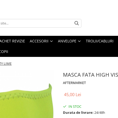
ACHET REVIZIE
ACCESORII
ANVELOPE
TROLII/CABLURI
OPII
TY LIME
MASCA FATA HIGH VISI
AFTERMARKET
45,00 Lei
IN STOC
Durata de livrare:
24/48h