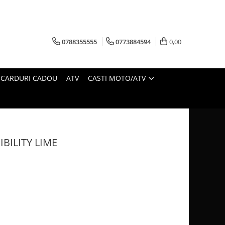
0788355555
0773884594
0,00
CARDURI CADOU
ATV
CASTI MOTO/ATV
BILITY LIME