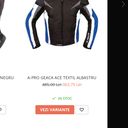
-10%
OCHELARI
 NEGRU
A-PRO GEACA ACE TEXTIL ALBASTRU
2
485,00 Lei
363,75 Lei
IN STOC
AD
VEZI VARIANTE