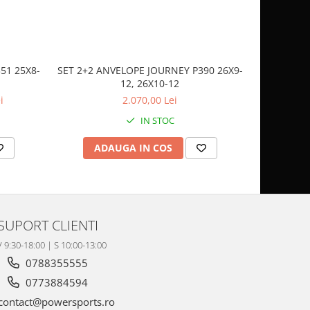
51 25X8-
SET 2+2 ANVELOPE JOURNEY P390 26X9-
CASCA
12, 26X10-12
SP
i
2.070,00 Lei
IN STOC
ADAUGA IN COS
AD
SUPORT CLIENTI
V 9:30-18:00 | S 10:00-13:00
0788355555
0773884594
contact@powersports.ro