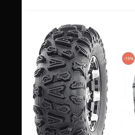
Sistem de Frânare
Discuri
Etriere
Placute
Pompe
Repartitoare
Suspensie & Direcție
-15%
Amortizor
Bieleta
Brate
Bucsi
Burduf
Butuci
Cabluri comenzi
Capete Bara
Caseta acceleratie