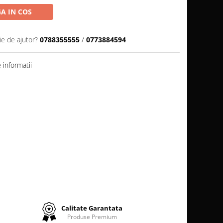
A IN COS
ie de ajutor?
0788355555
/
0773884594
informatii
Calitate Garantata
Produse Premium