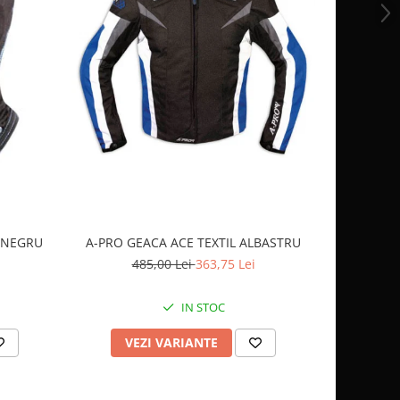
-10%
OCHELARI
 NEGRU
A-PRO GEACA ACE TEXTIL ALBASTRU
2
485,00 Lei
363,75 Lei
IN STOC
AD
VEZI VARIANTE