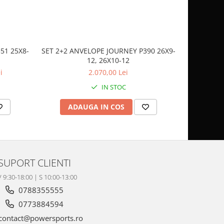
51 25X8-
SET 2+2 ANVELOPE JOURNEY P390 26X9-
CASCA
12, 26X10-12
SP
i
2.070,00 Lei
IN STOC
ADAUGA IN COS
AD
SUPORT CLIENTI
V 9:30-18:00 | S 10:00-13:00
0788355555
0773884594
contact@powersports.ro