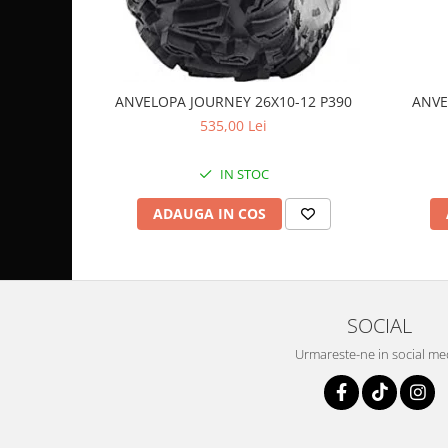
Coloana directie
Culbutor admisie
Fuzete
Ghidoane
ANVELOPA JOURNEY 26X10-12 P390
ANVE
Pivoti
535,00 Lei
Rulmenti
Simering
IN STOC
Surub Bascula
Telescoape
ADAUGA IN COS
Alimentare, Admisie & Evacuare
Admisie
ARC Toba
SOCIAL
Carburator
Evacuare
Urmareste-ne in social me
Filtre aer
FILTRU BENZINA
Injectoare