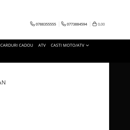
0788355555
0773884594
0,00
CARDURI CADOU
ATV
CASTI MOTO/ATV
AN