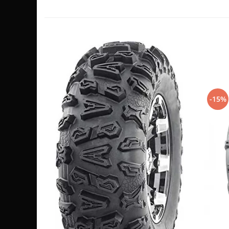
Sistem de Frânare
Discuri
Etriere
Placute
Pompe
Repartitoare
Suspensie & Direcție
-15%
Amortizor
Bieleta
Brate
Bucsi
Burduf
Butuci
Cabluri comenzi
Capete Bara
Caseta acceleratie