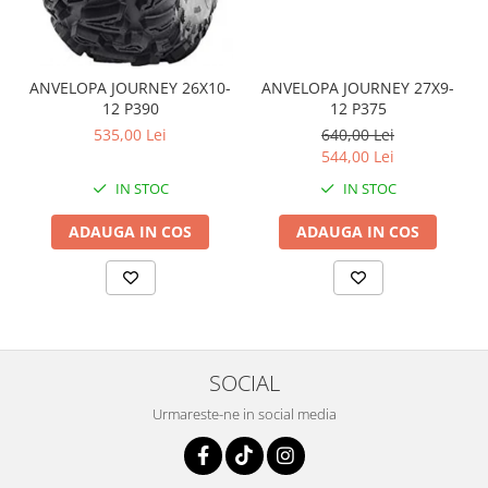
Coloana directie
Culbutor admisie
Fuzete
ANVELOPA JOURNEY 26X10-
ANVELOPA JOURNEY 27X9-
Ghidoane
12 P390
12 P375
Pivoti
535,00 Lei
640,00 Lei
Rulmenti
544,00 Lei
Simering
IN STOC
IN STOC
Surub Bascula
Telescoape
ADAUGA IN COS
ADAUGA IN COS
Alimentare, Admisie & Evacuare
Admisie
ARC Toba
Carburator
SOCIAL
Evacuare
Filtre aer
Urmareste-ne in social media
FILTRU BENZINA
Injectoare