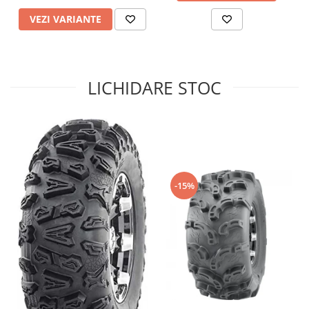
Sistem de Frânare
VEZI VARIANTE
Discuri
Etriere
Placute
LICHIDARE STOC
Pompe
Repartitoare
Suspensie & Direcție
Amortizor
Bieleta
-15%
Brate
Bucsi
Burduf
Butuci
Cabluri comenzi
Capete Bara
Caseta acceleratie