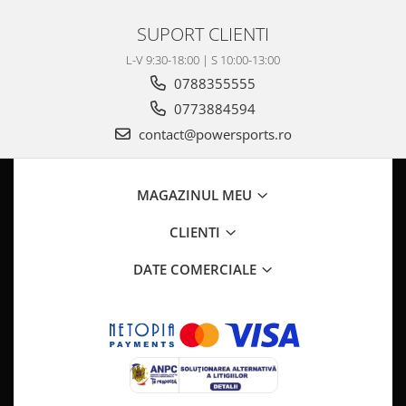
Pompa Benzina
Pompa Presiune
SUPORT CLIENTI
Robinet benzina
L-V 9:30-18:00 | S 10:00-13:00
Sistem Alimentare
0788355555
Sonda Combustibil
0773884594
CFMOTO
contact@powersports.ro
Linhai
Piese Snowmobil
MAGAZINUL MEU
Plastice
CLIENTI
Aparatoare
Aripi
DATE COMERCIALE
Carcase
Carene
Cleme
Masti
Praguri
Sistem de Răcire