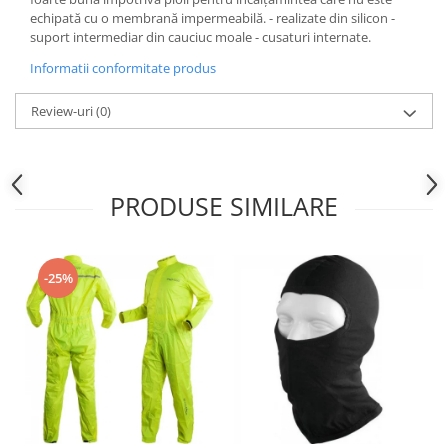
Sistem Electric & Electronică
echipată cu o membrană impermeabilă. - realizate din silicon -
Protectii
Baterii ATV
suport intermediar din cauciuc moale - cusaturi internate.
Armura Moto
Bloc lumini
Informatii conformitate produs
Centura Spate
Blocuri Comenzi
Coate
Bobina inductie
Review-uri
(0)
Gat
Butoane
Genunchiere
CALCULATOR SERVO
Husa
Carcasa bord
PRODUSE SIMILARE
Protectii D3O
CDI
Slidere
Contacte
Strada
ELECTROMOTOR
-25%
Relee
Touring
Rotor
Vesta
Senzori
Sigurante
Statoare
Termostate
Tunner