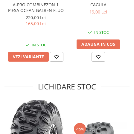
A-PRO COMBINEZON 1
CAGULA
Sistem de Frânare
PIESA OCEAN GALBEN FLUO
19,00 Lei
Discuri
220,00 Lei
165,00 Lei
Etriere
Placute
IN STOC
Pompe
ADAUGA IN COS
IN STOC
Repartitoare
Suspensie & Direcție
VEZI VARIANTE
Amortizor
Bieleta
Brate
LICHIDARE STOC
Bucsi
Burduf
Butuci
Cabluri comenzi
Capete Bara
Caseta acceleratie
-15%