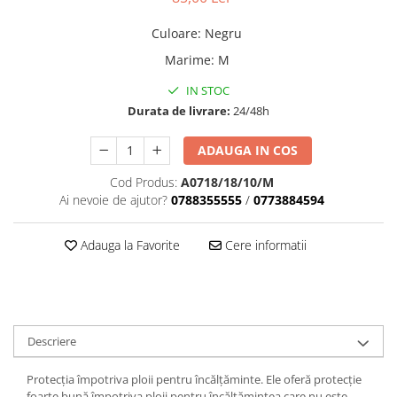
Dama
MOTORAS CUPLARE 4X4
Mansoane Moto
Copii
Planetare
Parbrize moto
Culoare
:
Negru
Genti/Rucsacuri
Transmisie, Variator & Ambreiaj
Pedale si Scarite
Marime
:
M
Proiectoare
ATV/Quad
Ambreiaj
IN STOC
Scule
Curele
Cagule/Masti
Durata de livrare:
24/48h
Suveniruri
Fulie Variator
Casual
Transport
Intinzatoare Lant
ADAUGA IN COS
Blugi
Uleiuri
Motor Transmisie
Camasi
Cod Produs:
A0718/18/10/M
ACCESORII SNOWMOBIL
Oala ambreiaj
Ai nevoie de ajutor?
0788355555
/
0773884594
Sepci
PATINA GHIDAJ
INTRETINERE MOTO & ATV
Copii
Pinioane
Adauga la Favorite
Cere informatii
Casti
Piulita ambreiaj & diferential
Protectii
Role Variator
OCHELARI
Schimbatoare Viteza
ATV - QUAD
Slider fulie
Descriere
Copii
Tamburi Ambreiaj
Cross - Enduro
Variatoare
Protecția împotriva ploii pentru încălțăminte. Ele oferă protecție
Strada
foarte bună împotriva ploii pentru încălțămintea care nu este