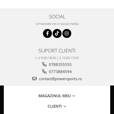
Pompa Benzina
Pompa Presiune
Robinet benzina
SOCIAL
Sistem Alimentare
Urmareste-ne in social media
Sonda Combustibil
CFMOTO
Linhai
SUPORT CLIENTI
Piese Snowmobil
Plastice
L-V 9:30-18:00 | S 10:00-13:00
0788355555
Aparatoare
0773884594
Aripi
Carcase
contact@powersports.ro
Carene
Cleme
MAGAZINUL MEU
Masti
Praguri
CLIENTI
Sistem de Răcire