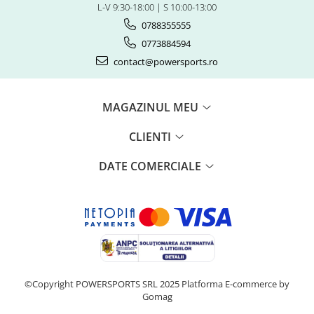
Piese Snowmobil
L-V 9:30-18:00 | S 10:00-13:00
Plastice
0788355555
0773884594
Aparatoare
contact@powersports.ro
Aripi
Carcase
Carene
MAGAZINUL MEU
Cleme
Masti
CLIENTI
Praguri
Sistem de Răcire
DATE COMERCIALE
Pompe Apa
Radiatoare
ventilator
TGB
©Copyright POWERSPORTS SRL 2025
Platforma E-commerce by
Gomag