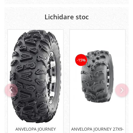
Pompe
Repartitoare
Lichidare stoc
Suspensie & Direcție
Amortizor
Bieleta
Brate
Bucsi
Burduf
-15%
Butuci
Cabluri comenzi
Capete Bara
Caseta acceleratie
Coloana directie
Culbutor admisie
Fuzete
Ghidoane
Pivoti
Rulmenti
ANVELOPA JOURNEY
ANVELOPA JOURNEY 27X9-
Simering