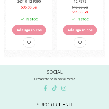
26X10-12 P390
12 P375
Surub Bascula
535,00 Lei
640,00 Lei
Telescoape
544,00 Lei
Alimentare, Admisie & Evacuare
IN STOC
IN STOC
Admisie
Adauga in cos
Adauga in cos
ARC Toba
Carburator
Evacuare
Filtre aer
FILTRU BENZINA
Injectoare
Pompa Benzina
SOCIAL
Pompa Presiune
Robinet benzina
Urmareste-ne in social media
Sistem Alimentare
Sonda Combustibil
CFMOTO
Linhai
SUPORT CLIENTI