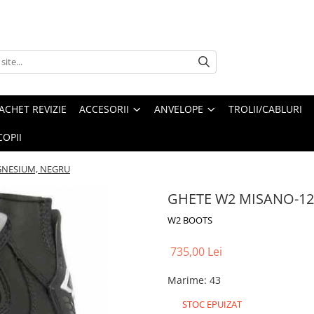
ACHET REVIZIE
ACCESORII
ANVELOPE
TROLII/CABLURI
OPII
GNESIUM, NEGRU
GHETE W2 MISANO-1
W2 BOOTS
735,00 Lei
Marime
:
43
STOC EPUIZAT