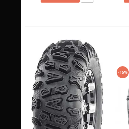
Sistem de Frânare
Discuri
Etriere
Placute
Pompe
Repartitoare
Suspensie & Direcție
Amortizor
Bieleta
-15%
Brate
Bucsi
Burduf
Butuci
Cabluri comenzi
Capete Bara
Caseta acceleratie