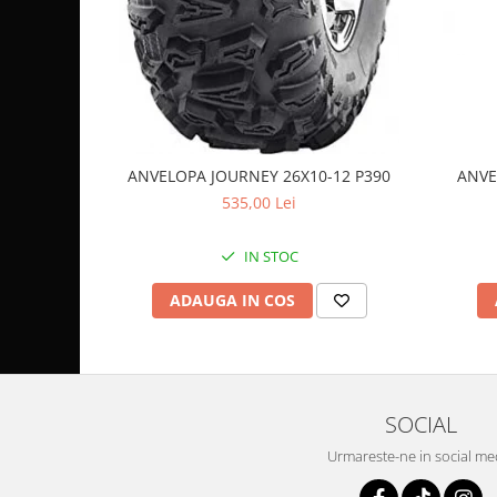
Coloana directie
Culbutor admisie
Fuzete
Ghidoane
Pivoti
Rulmenti
ANVELOPA JOURNEY 26X10-12 P390
ANVE
Simering
535,00 Lei
Surub Bascula
Telescoape
IN STOC
Alimentare, Admisie & Evacuare
Admisie
ADAUGA IN COS
ARC Toba
Carburator
Evacuare
Filtre aer
SOCIAL
FILTRU BENZINA
Urmareste-ne in social me
Injectoare