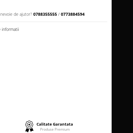
 nevoie de ajutor?
0788355555
/
0773884594
informatii
Calitate Garantata
Produse Premium