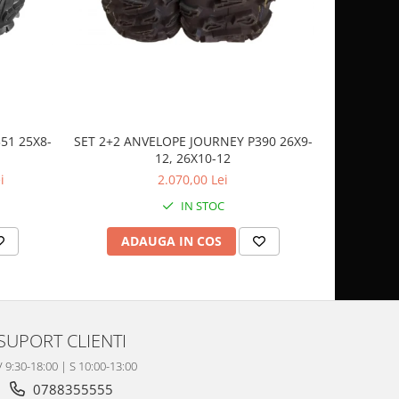
51 25X8-
SET 2+2 ANVELOPE JOURNEY P390 26X9-
CASCA
12, 26X10-12
SP
i
2.070,00 Lei
IN STOC
ADAUGA IN COS
AD
SUPORT CLIENTI
V 9:30-18:00 | S 10:00-13:00
0788355555