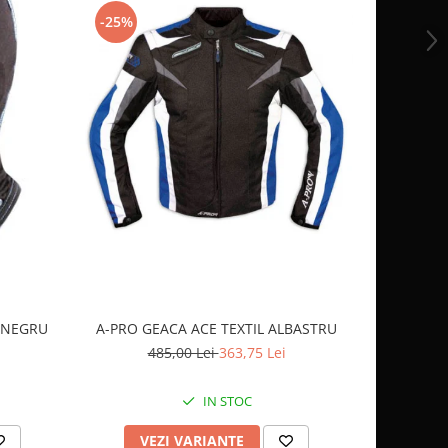
-25%
-10%
OCHELARI
 NEGRU
A-PRO GEACA ACE TEXTIL ALBASTRU
2
485,00 Lei
363,75 Lei
IN STOC
AD
VEZI VARIANTE