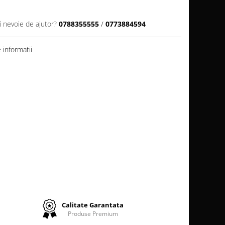
i nevoie de ajutor?
0788355555
/
0773884594
informatii
Calitate Garantata
Produse Premium