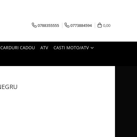
0788355555
0773884594
0,00
CARDURI CADOU
ATV
CASTI MOTO/ATV
 NEGRU