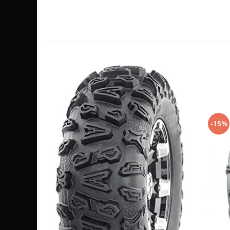
Sistem de Frânare
Discuri
Etriere
Placute
Pompe
Repartitoare
Suspensie & Direcție
Amortizor
-15%
Bieleta
Brate
Bucsi
Burduf
Butuci
Cabluri comenzi
Capete Bara
Caseta acceleratie