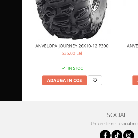
Coloana directie
Culbutor admisie
Fuzete
Ghidoane
Pivoti
Rulmenti
ANVELOPA JOURNEY 26X10-12 P390
ANVE
Simering
535,00 Lei
Surub Bascula
Telescoape
IN STOC
Alimentare, Admisie & Evacuare
ADAUGA IN COS
Admisie
ARC Toba
Carburator
Evacuare
SOCIAL
Filtre aer
FILTRU BENZINA
Urmareste-ne in social me
Injectoare