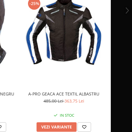
-25%
-10%
OCHELARI
 NEGRU
A-PRO GEACA ACE TEXTIL ALBASTRU
2
485,00 Lei
363,75 Lei
IN STOC
AD
VEZI VARIANTE