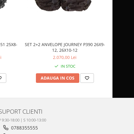
51 25X8-
SET 2+2 ANVELOPE JOURNEY P390 26X9-
CASCA
12, 26X10-12
SP
i
2.070,00 Lei
IN STOC
ADAUGA IN COS
AD
SUPORT CLIENTI
V 9:30-18:00 | S 10:00-13:00
0788355555