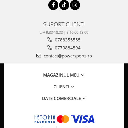
Pompa Benzina
Pompa Presiune
Robinet benzina
SUPORT CLIENTI
Sistem Alimentare
Sonda Combustibil
L-V 9:30-18:00 | S 10:00-13:00
CFMOTO
0788355555
Linhai
0773884594
Piese Snowmobil
contact@powersports.ro
Plastice
Aparatoare
MAGAZINUL MEU
Aripi
CLIENTI
Carcase
Carene
DATE COMERCIALE
Cleme
Masti
Praguri
Sistem de Răcire