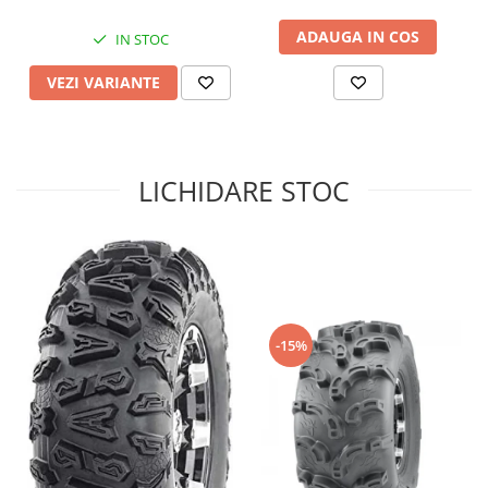
Sistem de Frânare
ADAUGA IN COS
IN STOC
Discuri
VEZI VARIANTE
Etriere
Placute
Pompe
Repartitoare
LICHIDARE STOC
Suspensie & Direcție
Amortizor
Bieleta
Brate
Bucsi
-15%
Burduf
Butuci
Cabluri comenzi
Capete Bara
Caseta acceleratie