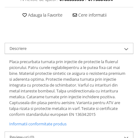
Dama
MOTORAS CUPLARE 4X4
Mansoane Moto
Copii
Planetare
Parbrize moto
Adauga la Favorite
Cere informatii
Genti/Rucsacuri
Transmisie, Variator & Ambreiaj
Pedale si Scarite
Proiectoare
ATV/Quad
Ambreiaj
Scule
Curele
Cagule/Masti
Suveniruri
Fulie Variator
Casual
Transport
Descriere
Intinzatoare Lant
Blugi
Uleiuri
Motor Transmisie
Placa precurbata turnata prin injectie de protectie la fluierul
Camasi
ACCESORII SNOWMOBIL
Oala ambreiaj
piciorului. Patru curele reglabilepentru a le putea fixa cat mai
Sepci
bine. Material protectie sintetic ce asigura o rezistenta premium
PATINA GHIDAJ
INTRETINERE MOTO & ATV
Copii
si aderenta optima. Protectie mediana turnata prin injectie
Pinioane
integrata cu protectia de schimbator. Varful cu intarituri din
Casti
Piulita ambreiaj & diferential
metal intareste bombeul. Talpa unidirectionala cu intaritura
Protectii
metalica. Catarame turnate prin injectie inchidere pozitiva.
Role Variator
Captuseala din plasa pentru aerisire. Varianta pentru ATV are
OCHELARI
Schimbatoare Viteza
talpa rizata si protectie metalica in varf. Testate si certificate
ATV - QUAD
Slider fulie
conform standardului european EN 13634:2015
Copii
Tamburi Ambreiaj
Informatii conformitate produs
Cross - Enduro
Variatoare
Review-uri
(0)
Strada