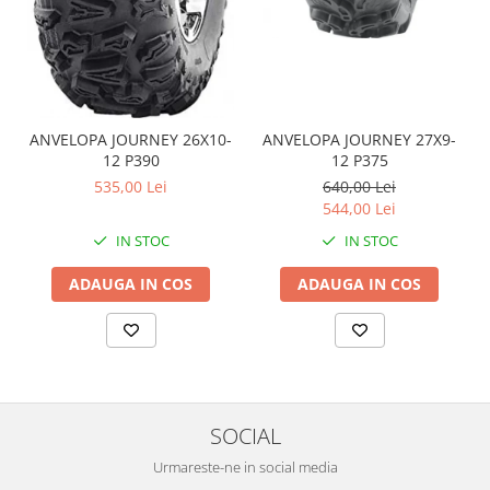
Coloana directie
Culbutor admisie
Fuzete
Ghidoane
Pivoti
ANVELOPA JOURNEY 26X10-
ANVELOPA JOURNEY 27X9-
Rulmenti
12 P390
12 P375
Simering
535,00 Lei
640,00 Lei
Surub Bascula
544,00 Lei
Telescoape
IN STOC
IN STOC
Alimentare, Admisie & Evacuare
ADAUGA IN COS
ADAUGA IN COS
Admisie
ARC Toba
Carburator
Evacuare
Filtre aer
SOCIAL
FILTRU BENZINA
Injectoare
Urmareste-ne in social media