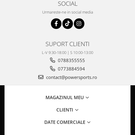
Coloana directie
SOCIAL
Culbutor admisie
Urmareste-ne in social media
Fuzete
Ghidoane
Pivoti
Rulmenti
SUPORT CLIENTI
Simering
L-V 9:30-18:00 | S 10:00-13:00
Surub Bascula
0788355555
Telescoape
0773884594
Alimentare, Admisie & Evacuare
contact@powersports.ro
Admisie
ARC Toba
Carburator
MAGAZINUL MEU
Evacuare
CLIENTI
Filtre aer
FILTRU BENZINA
DATE COMERCIALE
Injectoare