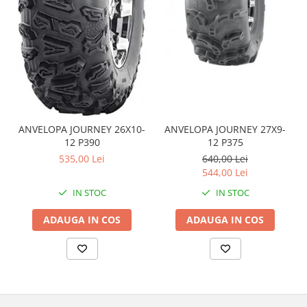
Sistem de Frânare
Discuri
Etriere
Placute
Pompe
Repartitoare
Suspensie & Direcție
ANVELOPA JOURNEY 26X10-
ANVELOPA JOURNEY 27X9-
12 P390
12 P375
Amortizor
535,00 Lei
640,00 Lei
Bieleta
544,00 Lei
Brate
IN STOC
IN STOC
Bucsi
ADAUGA IN COS
ADAUGA IN COS
Burduf
Butuci
Cabluri comenzi
Capete Bara
Caseta acceleratie