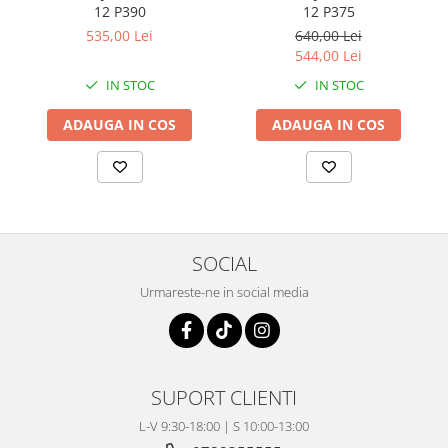
Coloana directie
12 P390
12 P375
Culbutor admisie
535,00 Lei
640,00 Lei
Fuzete
544,00 Lei
Ghidoane
IN STOC
IN STOC
Pivoti
ADAUGA IN COS
ADAUGA IN COS
Rulmenti
Simering
Surub Bascula
Telescoape
Alimentare, Admisie & Evacuare
SOCIAL
Admisie
Urmareste-ne in social media
ARC Toba
Carburator
Evacuare
Filtre aer
SUPORT CLIENTI
FILTRU BENZINA
Injectoare
L-V 9:30-18:00 | S 10:00-13:00