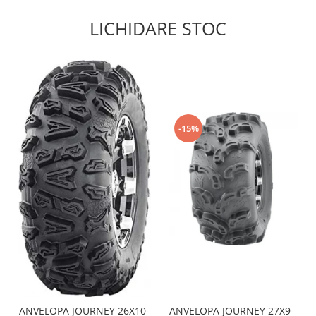
Sistem de Frânare
LICHIDARE STOC
Discuri
Etriere
Placute
Pompe
Repartitoare
-15%
Suspensie & Direcție
Amortizor
Bieleta
Brate
Bucsi
Burduf
Butuci
Cabluri comenzi
Capete Bara
Caseta acceleratie
ANVELOPA JOURNEY 26X10-
ANVELOPA JOURNEY 27X9-