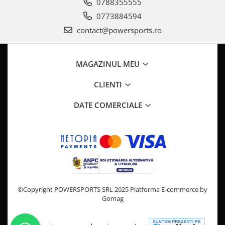
Pompa Benzina
0788355555
Pompa Presiune
0773884594
Robinet benzina
contact@powersports.ro
Sistem Alimentare
Sonda Combustibil
MAGAZINUL MEU
CFMOTO
Linhai
CLIENTI
Piese Snowmobil
DATE COMERCIALE
Plastice
Aparatoare
Aripi
Carcase
Carene
Cleme
©Copyright POWERSPORTS SRL 2025
Platforma E-commerce by
Masti
Gomag
Praguri
Sistem de Răcire