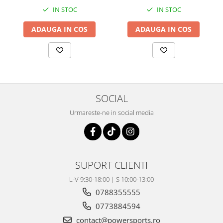
Coloana directie
IN STOC
IN STOC
Culbutor admisie
Fuzete
ADAUGA IN COS
ADAUGA IN COS
Ghidoane
Pivoti
Rulmenti
Simering
Surub Bascula
SOCIAL
Telescoape
Urmareste-ne in social media
Alimentare, Admisie & Evacuare
Admisie
ARC Toba
Carburator
SUPORT CLIENTI
Evacuare
L-V 9:30-18:00 | S 10:00-13:00
Filtre aer
0788355555
FILTRU BENZINA
0773884594
Injectoare
contact@powersports.ro