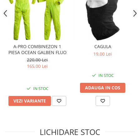
Sistem Electric & Electronică
Protectii
Baterii ATV
Armura Moto
Bloc lumini
Centura Spate
Blocuri Comenzi
Coate
Bobina inductie
Gat
Butoane
A-PRO COMBINEZON 1
CAGULA
Genunchiere
CALCULATOR SERVO
PIESA OCEAN GALBEN FLUO
19,00 Lei
Husa
Carcasa bord
220,00 Lei
Protectii D3O
165,00 Lei
CDI
Slidere
Contacte
IN STOC
Strada
ELECTROMOTOR
ADAUGA IN COS
IN STOC
Relee
Touring
Rotor
VEZI VARIANTE
Vesta
Senzori
Sigurante
Statoare
LICHIDARE STOC
Termostate
Tunner