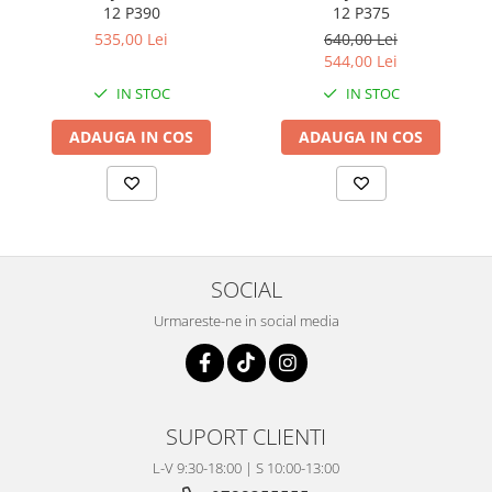
Coloana directie
12 P390
12 P375
Culbutor admisie
535,00 Lei
640,00 Lei
Fuzete
544,00 Lei
Ghidoane
IN STOC
IN STOC
Pivoti
ADAUGA IN COS
ADAUGA IN COS
Rulmenti
Simering
Surub Bascula
Telescoape
Alimentare, Admisie & Evacuare
SOCIAL
Admisie
Urmareste-ne in social media
ARC Toba
Carburator
Evacuare
Filtre aer
SUPORT CLIENTI
FILTRU BENZINA
Injectoare
L-V 9:30-18:00 | S 10:00-13:00