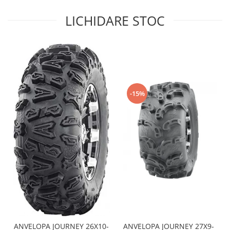
Sistem de Frânare
LICHIDARE STOC
Discuri
Etriere
Placute
Pompe
Repartitoare
-15%
Suspensie & Direcție
Amortizor
Bieleta
Brate
Bucsi
Burduf
Butuci
Cabluri comenzi
Capete Bara
Caseta acceleratie
ANVELOPA JOURNEY 26X10-
ANVELOPA JOURNEY 27X9-