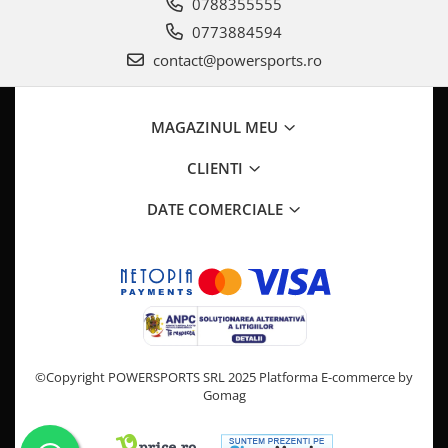
Pompa Benzina
0788355555
Pompa Presiune
0773884594
Robinet benzina
contact@powersports.ro
Sistem Alimentare
Sonda Combustibil
MAGAZINUL MEU
CFMOTO
Linhai
CLIENTI
Piese Snowmobil
DATE COMERCIALE
Plastice
Aparatoare
Aripi
Carcase
Carene
Cleme
©Copyright POWERSPORTS SRL 2025
Platforma E-commerce by
Masti
Gomag
Praguri
Sistem de Răcire