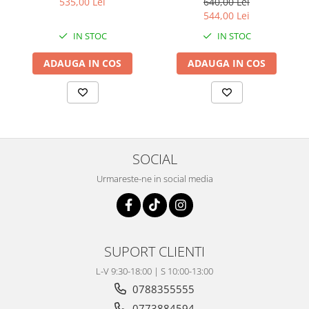
535,00 Lei
640,00 Lei
Coloana directie
544,00 Lei
Culbutor admisie
IN STOC
IN STOC
Fuzete
Ghidoane
ADAUGA IN COS
ADAUGA IN COS
Pivoti
Rulmenti
Simering
Surub Bascula
Telescoape
SOCIAL
Alimentare, Admisie & Evacuare
Urmareste-ne in social media
Admisie
ARC Toba
Carburator
Evacuare
SUPORT CLIENTI
Filtre aer
L-V 9:30-18:00 | S 10:00-13:00
FILTRU BENZINA
0788355555
Injectoare
0773884594