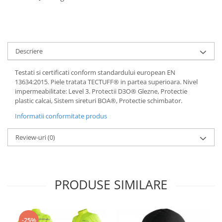
Dama
MOTORAS CUPLARE 4X4
Mansoane Moto
Copii
Planetare
Parbrize moto
Genti/Rucsacuri
Transmisie, Variator & Ambreiaj
Pedale si Scarite
Proiectoare
ATV/Quad
Ambreiaj
Descriere
Scule
Curele
Cagule/Masti
Suveniruri
Fulie Variator
Casual
Testati si certificati conform standardului european EN
Transport
Intinzatoare Lant
13634:2015. Piele tratata TECTUFF® in partea superioara. Nivel
Blugi
Uleiuri
impermeabilitate: Level 3. Protectii D3O® Glezne, Protectie
Motor Transmisie
Camasi
plastic calcai, Sistem sireturi BOA®, Protectie schimbator.
ACCESORII SNOWMOBIL
Oala ambreiaj
Sepci
Informatii conformitate produs
PATINA GHIDAJ
INTRETINERE MOTO & ATV
Copii
Pinioane
Review-uri
(0)
Casti
Piulita ambreiaj & diferential
Protectii
Role Variator
OCHELARI
Schimbatoare Viteza
PRODUSE SIMILARE
ATV - QUAD
Slider fulie
Copii
Tamburi Ambreiaj
Cross - Enduro
Variatoare
-25%
Strada