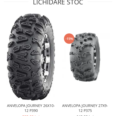
LICHIDARE STOC
Sistem de Frânare
Discuri
Etriere
Placute
Pompe
-15%
Repartitoare
Suspensie & Direcție
Amortizor
Bieleta
Brate
Bucsi
Burduf
Butuci
Cabluri comenzi
Capete Bara
ANVELOPA JOURNEY 26X10-
ANVELOPA JOURNEY 27X9-
Caseta acceleratie
12 P390
12 P375