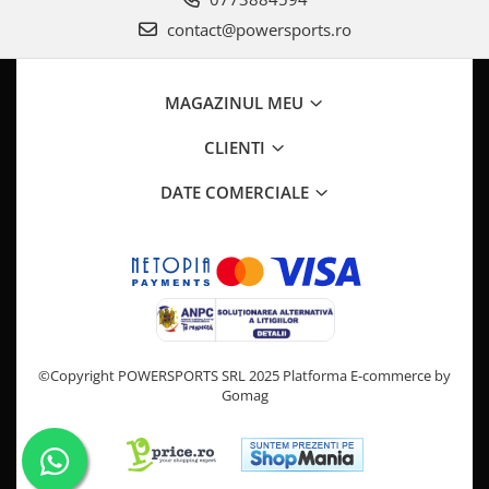
Pompa Benzina
contact@powersports.ro
Pompa Presiune
Robinet benzina
Sistem Alimentare
MAGAZINUL MEU
Sonda Combustibil
CFMOTO
CLIENTI
Linhai
DATE COMERCIALE
Piese Snowmobil
Plastice
Aparatoare
Aripi
Carcase
Carene
©Copyright POWERSPORTS SRL 2025
Platforma E-commerce by
Cleme
Gomag
Masti
Praguri
Sistem de Răcire