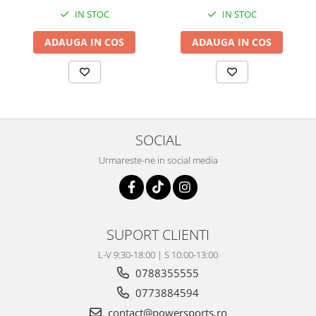
Coloana directie
IN STOC
IN STOC
Culbutor admisie
Fuzete
ADAUGA IN COS
ADAUGA IN COS
Ghidoane
Pivoti
Rulmenti
Simering
Surub Bascula
SOCIAL
Telescoape
Urmareste-ne in social media
Alimentare, Admisie & Evacuare
Admisie
ARC Toba
Carburator
SUPORT CLIENTI
Evacuare
L-V 9:30-18:00 | S 10:00-13:00
Filtre aer
0788355555
FILTRU BENZINA
0773884594
Injectoare
contact@powersports.ro