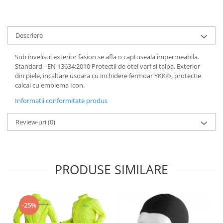
Dama
MOTORAS CUPLARE 4X4
Mansoane Moto
Copii
Planetare
Parbrize moto
Genti/Rucsacuri
Transmisie, Variator & Ambreiaj
Pedale si Scarite
Descriere
Proiectoare
ATV/Quad
Ambreiaj
Scule
Curele
Cagule/Masti
Sub invelisul exterior fasion se afla o captuseala impermeabila.
Suveniruri
Standard - EN 13634:2010 Protectii de otel varf si talpa. Exterior
Fulie Variator
Casual
din piele, incaltare usoara cu inchidere fermoar YKK®, protectie
Transport
Intinzatoare Lant
calcai cu emblema Icon.
Blugi
Uleiuri
Motor Transmisie
Camasi
Informatii conformitate produs
ACCESORII SNOWMOBIL
Oala ambreiaj
Sepci
PATINA GHIDAJ
INTRETINERE MOTO & ATV
Review-uri
(0)
Copii
Pinioane
Casti
Piulita ambreiaj & diferential
Protectii
Role Variator
PRODUSE SIMILARE
OCHELARI
Schimbatoare Viteza
ATV - QUAD
Slider fulie
Copii
Tamburi Ambreiaj
-25%
Cross - Enduro
Variatoare
Strada