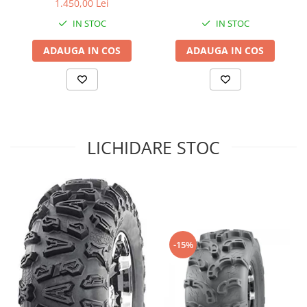
1.450,00 Lei
Sistem de Frânare
IN STOC
IN STOC
Discuri
ADAUGA IN COS
ADAUGA IN COS
Etriere
Placute
Pompe
Repartitoare
Suspensie & Direcție
LICHIDARE STOC
Amortizor
Bieleta
Brate
Bucsi
Burduf
Butuci
-15%
Cabluri comenzi
Capete Bara
Caseta acceleratie