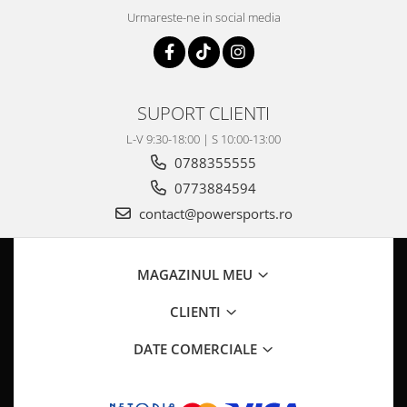
Pompa Benzina
Urmareste-ne in social media
Pompa Presiune
Robinet benzina
Sistem Alimentare
Sonda Combustibil
SUPORT CLIENTI
CFMOTO
L-V 9:30-18:00 | S 10:00-13:00
Linhai
0788355555
Piese Snowmobil
0773884594
Plastice
contact@powersports.ro
Aparatoare
Aripi
MAGAZINUL MEU
Carcase
Carene
CLIENTI
Cleme
DATE COMERCIALE
Masti
Praguri
Sistem de Răcire