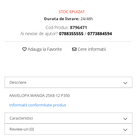
Dama
MOTORAS CUPLARE 4X4
Mansoane Moto
Copii
Planetare
Parbrize moto
STOC EPUIZAT
Genti/Rucsacuri
Transmisie, Variator & Ambreiaj
Pedale si Scarite
Durata de livrare:
24/48h
Proiectoare
ATV/Quad
Ambreiaj
Cod Produs:
8796471
Scule
Ai nevoie de ajutor?
0788355555
/
0773884594
Curele
Cagule/Masti
Suveniruri
Fulie Variator
Casual
Transport
Adauga la Favorite
Cere informatii
Intinzatoare Lant
Blugi
Uleiuri
Motor Transmisie
Camasi
ACCESORII SNOWMOBIL
Oala ambreiaj
Sepci
PATINA GHIDAJ
INTRETINERE MOTO & ATV
Copii
Pinioane
Descriere
Casti
Piulita ambreiaj & diferential
Protectii
ANVELOPA WANDA 25X8-12 P350
Role Variator
OCHELARI
Informatii conformitate produs
Schimbatoare Viteza
ATV - QUAD
Slider fulie
Caracteristici
Copii
Tamburi Ambreiaj
Cross - Enduro
Variatoare
Review-uri
(0)
Strada