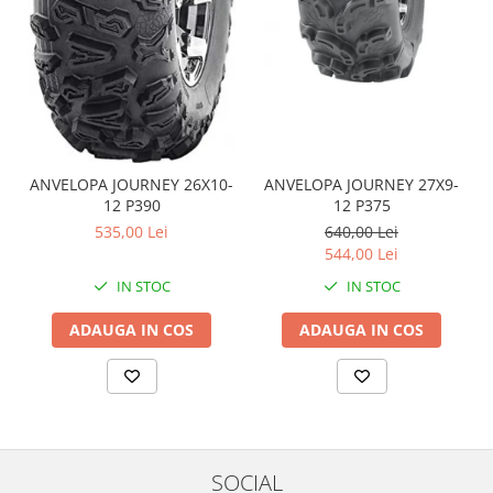
Coloana directie
Culbutor admisie
Fuzete
Ghidoane
Pivoti
Rulmenti
Simering
ANVELOPA JOURNEY 26X10-
ANVELOPA JOURNEY 27X9-
Surub Bascula
12 P390
12 P375
535,00 Lei
640,00 Lei
Telescoape
544,00 Lei
Alimentare, Admisie & Evacuare
IN STOC
IN STOC
Admisie
ARC Toba
ADAUGA IN COS
ADAUGA IN COS
Carburator
Evacuare
Filtre aer
FILTRU BENZINA
Injectoare
SOCIAL