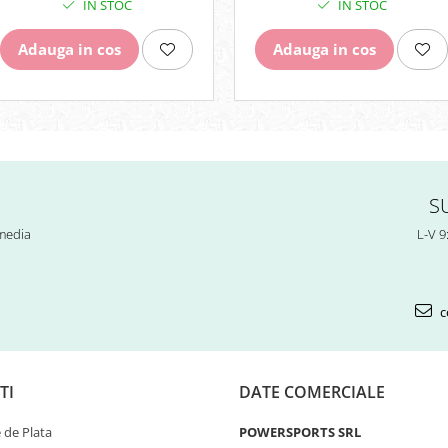
IN STOC
IN STOC
Adauga in cos
Adauga in cos
S
 media
L-V 9
c
TI
DATE COMERCIALE
de Plata
POWERSPORTS SRL