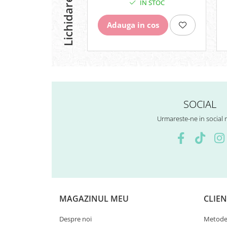
Lichidare stoc
IN STOC
Surub Bascula
Telescoape
Adauga in cos
Alimentare, Admisie & Evacuare
Admisie
ARC Toba
Carburator
Evacuare
Filtre aer
SOCIAL
FILTRU BENZINA
Urmareste-ne in social
Injectoare
Pompa Benzina
Pompa Presiune
Robinet benzina
Sistem Alimentare
Sonda Combustibil
CFMOTO
MAGAZINUL MEU
CLIEN
Linhai
Despre noi
Metode 