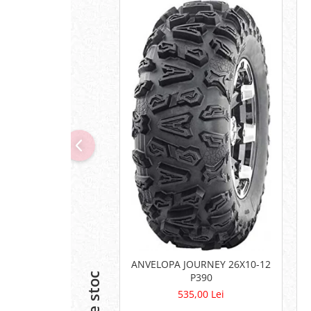
Pompe
Repartitoare
Suspensie & Direcție
Amortizor
Bieleta
Brate
Bucsi
Burduf
Butuci
Cabluri comenzi
Capete Bara
Caseta acceleratie
Coloana directie
Culbutor admisie
Fuzete
Ghidoane
ANVELOPA JOURNEY 26X10-12
Pivoti
P390
Rulmenti
535,00 Lei
Simering