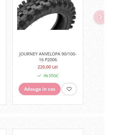
JOURNEY ANVELOPA 90/100-
JOURNEY ANVELOPA
16 P2006
18 P2006
220,00 Lei
285,00 Lei
IN STOC
IN STO
Adauga in cos
Adauga in cos