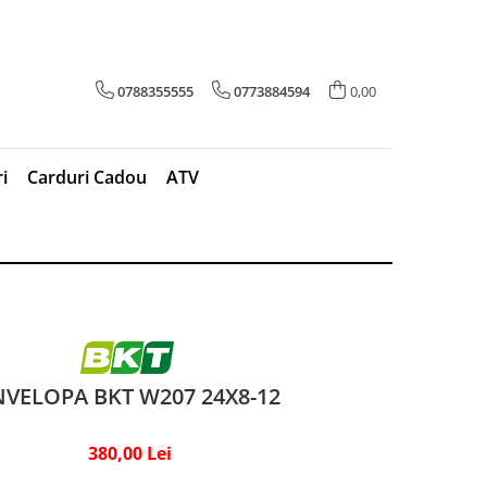
0788355555
0773884594
0,00
i
Carduri Cadou
ATV
VELOPA BKT W207 24X8-12
380,00 Lei