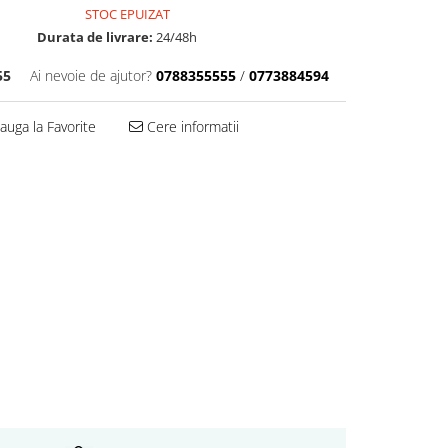
STOC EPUIZAT
Durata de livrare:
24/48h
55
Ai nevoie de ajutor?
0788355555
/
0773884594
uga la Favorite
Cere informatii