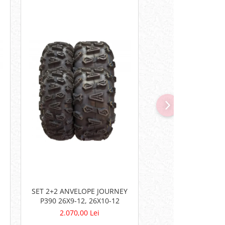
SET 2+2 ANVELOPE JOURNEY
CASCA INTEGRALA
P390 26X9-12, 26X10-12
BYE SPEEDLIGHT AL
2.070,00 Lei
276,00 Lei