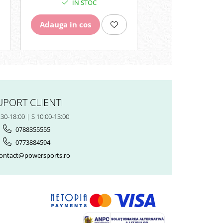
IN STOC
IN STO
Adauga in cos
Adauga in cos
UPORT CLIENTI
:30-18:00 | S 10:00-13:00
0788355555
0773884594
ontact@powersports.ro