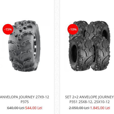
-15%
-10%
ANVELOPA JOURNEY 27X9-12
SET 2+2 ANVELOPE JOURNEY
P375
P351 25X8-12, 25X10-12
640,00 Lei
544,00 Lei
2.050,00 Lei
1.845,00 Lei