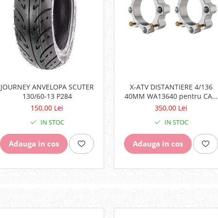
JOURNEY ANVELOPA SCUTER
X-ATV DISTANTIERE 4/136
130/60-13 P284
40MM WA13640 pentru CAN
AM
150,00 Lei
350,00 Lei
IN STOC
IN STOC
Adauga in cos
Adauga in cos