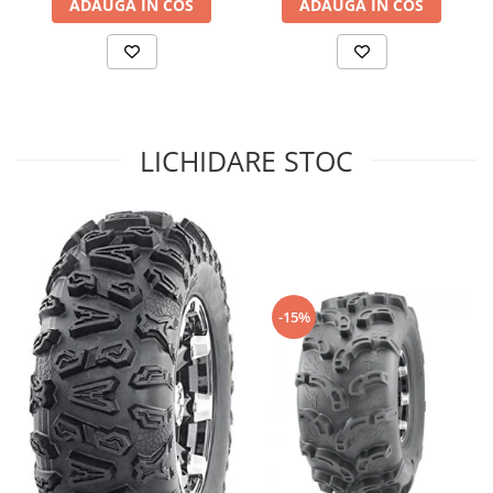
ADAUGA IN COS
ADAUGA IN COS
Sistem de Frânare
Discuri
Etriere
Placute
Pompe
LICHIDARE STOC
Repartitoare
Suspensie & Direcție
Amortizor
Bieleta
Brate
-15%
Bucsi
Burduf
Butuci
Cabluri comenzi
Capete Bara
Caseta acceleratie