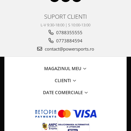
Pompa Benzina
Pompa Presiune
SUPORT CLIENTI
Robinet benzina
Sistem Alimentare
L-V 9:30-18:00 | S 10:00-13:00
Sonda Combustibil
0788355555
CFMOTO
0773884594
Linhai
contact@powersports.ro
Piese Snowmobil
Plastice
MAGAZINUL MEU
Aparatoare
CLIENTI
Aripi
Carcase
DATE COMERCIALE
Carene
Cleme
Masti
Praguri
Sistem de Răcire