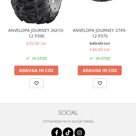
Coloana directie
Culbutor admisie
Fuzete
Ghidoane
ANVELOPA JOURNEY 26X10-
ANVELOPA JOURNEY 27X9-
Pivoti
12 P390
12 P375
Rulmenti
535,00 Lei
640,00 Lei
Simering
544,00 Lei
Surub Bascula
IN STOC
IN STOC
Telescoape
ADAUGA IN COS
ADAUGA IN COS
Alimentare, Admisie & Evacuare
Admisie
ARC Toba
Carburator
Evacuare
SOCIAL
Filtre aer
FILTRU BENZINA
Urmareste-ne in social media
Injectoare