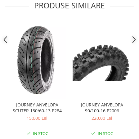
Sistem Electric & Electronică
PRODUSE SIMILARE
Protectii
Baterii ATV
Armura Moto
Bloc lumini
Centura Spate
Blocuri Comenzi
Coate
Bobina inductie
Gat
Butoane
Genunchiere
CALCULATOR SERVO
Husa
Carcasa bord
Protectii D3O
CDI
Slidere
Contacte
Strada
ELECTROMOTOR
Relee
Touring
Rotor
Vesta
JOURNEY ANVELOPA
JOURNEY ANVELOPA
Senzori
SCUTER 130/60-13 P284
90/100-16 P2006
Sigurante
150,00 Lei
220,00 Lei
Statoare
Termostate
IN STOC
IN STOC
Tunner