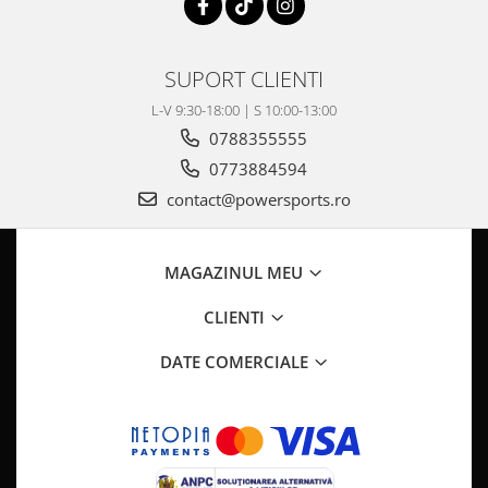
Pompa Benzina
Pompa Presiune
Robinet benzina
SUPORT CLIENTI
Sistem Alimentare
L-V 9:30-18:00 | S 10:00-13:00
Sonda Combustibil
0788355555
CFMOTO
0773884594
Linhai
contact@powersports.ro
Piese Snowmobil
Plastice
MAGAZINUL MEU
Aparatoare
Aripi
CLIENTI
Carcase
DATE COMERCIALE
Carene
Cleme
Masti
Praguri
Sistem de Răcire