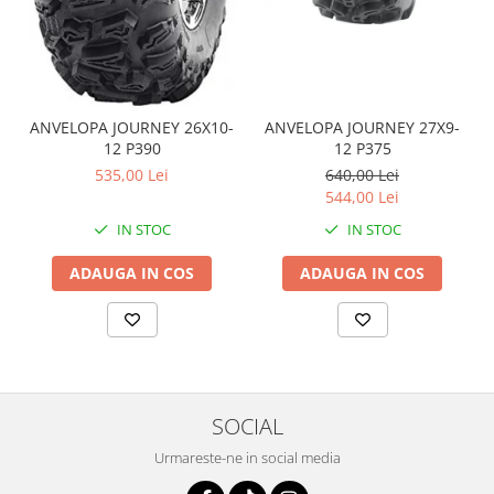
Coloana directie
Culbutor admisie
Fuzete
Ghidoane
Pivoti
ANVELOPA JOURNEY 26X10-
ANVELOPA JOURNEY 27X9-
Rulmenti
12 P390
12 P375
535,00 Lei
640,00 Lei
Simering
544,00 Lei
Surub Bascula
IN STOC
IN STOC
Telescoape
Alimentare, Admisie & Evacuare
ADAUGA IN COS
ADAUGA IN COS
Admisie
ARC Toba
Carburator
Evacuare
Filtre aer
SOCIAL
FILTRU BENZINA
Urmareste-ne in social media
Injectoare