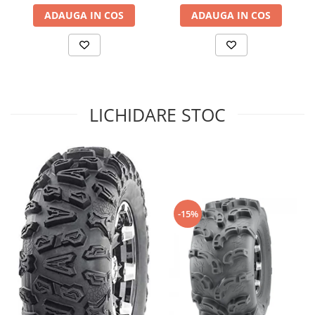
ADAUGA IN COS
ADAUGA IN COS
Sistem de Frânare
Discuri
Etriere
Placute
Pompe
LICHIDARE STOC
Repartitoare
Suspensie & Direcție
Amortizor
Bieleta
Brate
Bucsi
-15%
Burduf
Butuci
Cabluri comenzi
Capete Bara
Caseta acceleratie