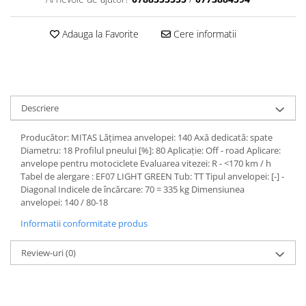
Dama
MOTORAS CUPLARE 4X4
Mansoane Moto
Copii
Planetare
Parbrize moto
Adauga la Favorite
Cere informatii
Genti/Rucsacuri
Transmisie, Variator & Ambreiaj
Pedale si Scarite
Proiectoare
ATV/Quad
Ambreiaj
Scule
Curele
Cagule/Masti
Suveniruri
Fulie Variator
Casual
Transport
Descriere
Intinzatoare Lant
Blugi
Uleiuri
Motor Transmisie
Producător: MITAS Lățimea anvelopei: 140 Axă dedicată: spate
Camasi
ACCESORII SNOWMOBIL
Oala ambreiaj
Diametru: 18 Profilul pneului [%]: 80 Aplicație: Off - road Aplicare:
Sepci
anvelope pentru motociclete Evaluarea vitezei: R - <170 km / h
PATINA GHIDAJ
INTRETINERE MOTO & ATV
Copii
Tabel de alergare : EF07 LIGHT GREEN Tub: TT Tipul anvelopei: [-] -
Pinioane
Diagonal Indicele de încărcare: 70 = 335 kg Dimensiunea
Casti
Piulita ambreiaj & diferential
anvelopei: 140 / 80-18
Protectii
Role Variator
Informatii conformitate produs
OCHELARI
Schimbatoare Viteza
ATV - QUAD
Review-uri
(0)
Slider fulie
Copii
Tamburi Ambreiaj
Cross - Enduro
Variatoare
Strada