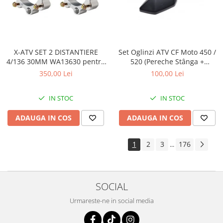
X-ATV SET 2 DISTANTIERE
Set Oglinzi ATV CF Moto 450 /
4/136 30MM WA13630 pentru
520 (Pereche Stânga +
CAN AM
Dreapta) – Model Nou
350,00 Lei
100,00 Lei
IN STOC
IN STOC
ADAUGA IN COS
ADAUGA IN COS
1
2
3
176
...
SOCIAL
Urmareste-ne in social media