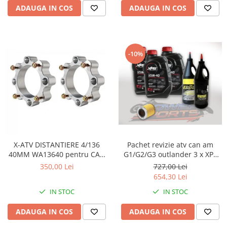
ADAUGA IN COS
ADAUGA IN COS
-10%
X-ATV DISTANTIERE 4/136
Pachet revizie atv can am
40MM WA13640 pentru CAN
G1/G2/G3 outlander 3 x XPS
AM
can am ulei 5w40 BRP, ULEI
350,00 Lei
727,00 Lei
GRUP FATA XPS 75W90, ULEI
654,30 Lei
GRUP SPATE SI CUTIE
IN STOC
IN STOC
75W140.FILTRU ULEI ORIGINAL
CAN AM
ADAUGA IN COS
ADAUGA IN COS