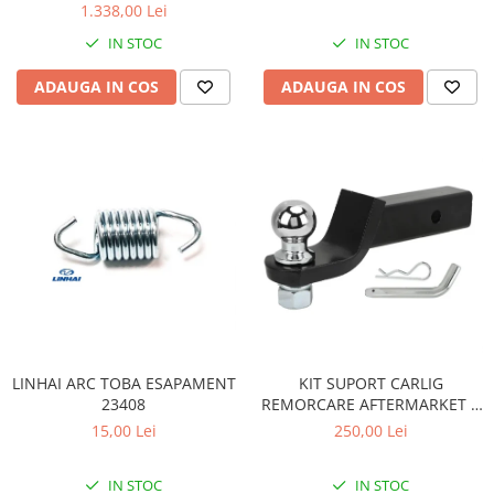
Pompa Benzina
1.338,00 Lei
Pompa Presiune
IN STOC
IN STOC
Robinet benzina
ADAUGA IN COS
ADAUGA IN COS
Sistem Alimentare
Sonda Combustibil
CFMOTO
Linhai
Piese Snowmobil
Plastice
Aparatoare
Aripi
Carcase
Carene
LINHAI ARC TOBA ESAPAMENT
KIT SUPORT CARLIG
Cleme
23408
REMORCARE AFTERMARKET 2
INCH CU BILA SI STIFT 3.4
Masti
15,00 Lei
250,00 Lei
TONE pentru CF MOTO si CAN
Praguri
AM
Sistem de Răcire
IN STOC
IN STOC