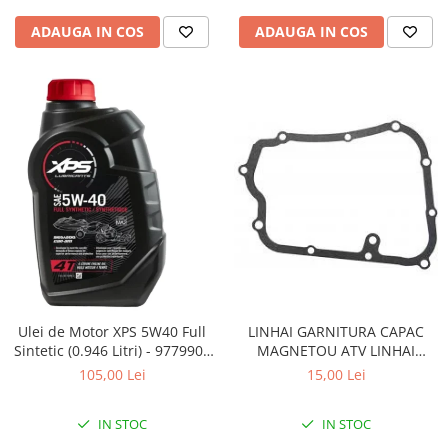
Pompe Apa
ADAUGA IN COS
ADAUGA IN COS
Radiatoare
ventilator
TGB
Ulei de Motor XPS 5W40 Full
LINHAI GARNITURA CAPAC
Sintetic (0.946 Litri) - 9779900
MAGNETOU ATV LINHAI
CAN AM
260/300/400 - 23617
105,00 Lei
15,00 Lei
IN STOC
IN STOC