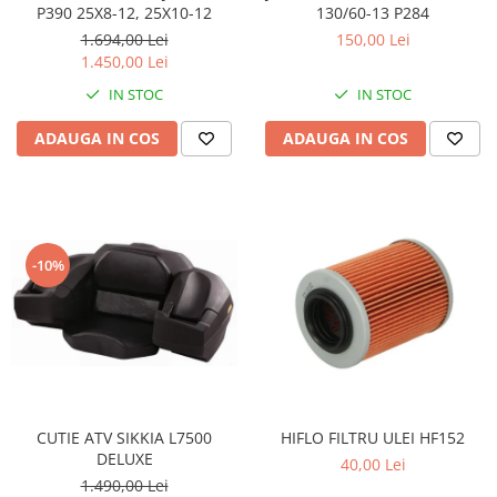
Coloana directie
P390 25X8-12, 25X10-12
130/60-13 P284
Culbutor admisie
1.694,00 Lei
150,00 Lei
Fuzete
1.450,00 Lei
Ghidoane
IN STOC
IN STOC
Pivoti
ADAUGA IN COS
ADAUGA IN COS
Rulmenti
Simering
Surub Bascula
Telescoape
Alimentare, Admisie & Evacuare
-10%
Admisie
ARC Toba
Carburator
Evacuare
Filtre aer
CUTIE ATV SIKKIA L7500
HIFLO FILTRU ULEI HF152
FILTRU BENZINA
DELUXE
40,00 Lei
Injectoare
1.490,00 Lei