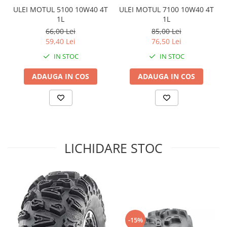
ULEI MOTUL 5100 10W40 4T
ULEI MOTUL 7100 10W40 4T
Sistem de Frânare
1L
1L
Discuri
66,00 Lei
85,00 Lei
59,40 Lei
76,50 Lei
Etriere
Placute
IN STOC
IN STOC
Pompe
ADAUGA IN COS
ADAUGA IN COS
Repartitoare
Suspensie & Direcție
Amortizor
Bieleta
Brate
LICHIDARE STOC
Bucsi
Burduf
Butuci
Cabluri comenzi
Capete Bara
Caseta acceleratie
-15%