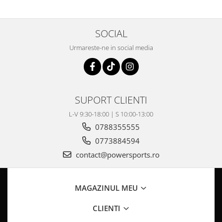
Pompa Benzina
Pompa Presiune
Robinet benzina
SOCIAL
Sistem Alimentare
Urmareste-ne in social media
Sonda Combustibil
CFMOTO
Linhai
Piese Snowmobil
SUPORT CLIENTI
Plastice
L-V 9:30-18:00 | S 10:00-13:00
0788355555
Aparatoare
Aripi
0773884594
Carcase
contact@powersports.ro
Carene
Cleme
MAGAZINUL MEU
Masti
Praguri
CLIENTI
Sistem de Răcire