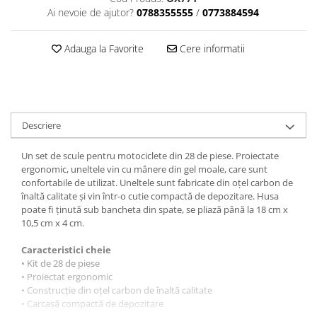
Dama
MOTORAS CUPLARE 4X4
Mansoane Moto
Ai nevoie de ajutor?
0788355555
/
0773884594
Copii
Planetare
Parbrize moto
Genti/Rucsacuri
Transmisie, Variator & Ambreiaj
Pedale si Scarite
Adauga la Favorite
Cere informatii
Proiectoare
ATV/Quad
Ambreiaj
Scule
Curele
Cagule/Masti
Suveniruri
Fulie Variator
Casual
Transport
Intinzatoare Lant
Blugi
Descriere
Uleiuri
Motor Transmisie
Camasi
ACCESORII SNOWMOBIL
Oala ambreiaj
Un set de scule pentru motociclete din 28 de piese. Proiectate
Sepci
ergonomic, uneltele vin cu mânere din gel moale, care sunt
PATINA GHIDAJ
INTRETINERE MOTO & ATV
Copii
confortabile de utilizat. Uneltele sunt fabricate din oțel carbon de
Pinioane
înaltă calitate și vin într-o cutie compactă de depozitare. Husa
Casti
Piulita ambreiaj & diferential
poate fi ținută sub bancheta din spate, se pliază până la 18 cm x
Protectii
10,5 cm x 4 cm.
Role Variator
OCHELARI
Schimbatoare Viteza
Caracteristici cheie
ATV - QUAD
Slider fulie
• Kit de 28 de piese
• Proiectat ergonomic
Copii
Tamburi Ambreiaj
• Construcție din oțel carbon de înaltă calitate
Cross - Enduro
Variatoare
• Carcasă compactă de depozitare
Strada